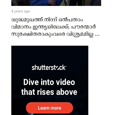
4 years ago
യുദ്ധമുഖത്ത് നിന്ന് ഒൻപതാം
വിമാനം ഇന്ത്യയിലേക്ക്; പൗരന്മാർ
സുരക്ഷിതരാകുംവരെ വിശ്രമമില്ല –
കേന്ദ്രം