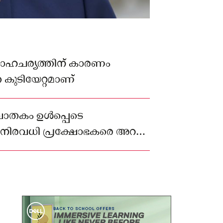
സാഹചര്യത്തിന് കാരണം
ത കുടിയേറ്റമാണ്
വാതകം ഉൾപ്പെടെ
നിരവധി പ്രക്ഷോഭകരെ അറസ്റ്റ്
ുന്നു