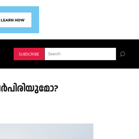
SUBSCRIBE
േർപിരിയുമോ?