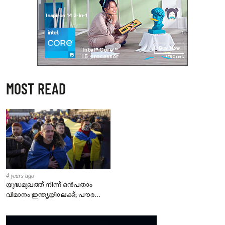
MOST READ
4 years ago
യുദ്ധമുഖത്ത് നിന്ന് ഒൻപതാം
വിമാനം ഇന്ത്യയിലേക്ക്; പൗരന്മാർ
സുരക്ഷിതരാകുംവരെ വിശ്രമമില്ല
– കേന്ദ്രം