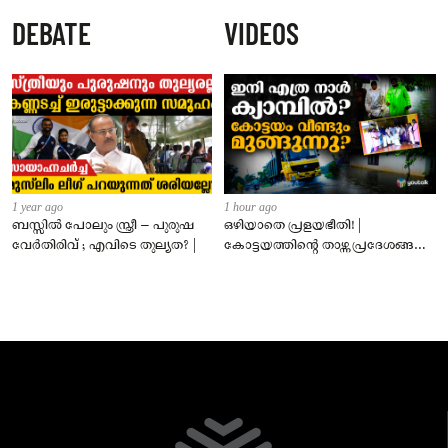
സ്തംഭിച്ചേക്കും; അമിത് ഷാ മറുപടി
DEBATE
VIDEOS
നൽകണമെന്ന് ആവശ്യം
1 year ago
1 hour ago
ബസ്സിൽ പോലും സ്ത്രീ – പുരുഷ
ഒഴിയാതെ പ്രളയഭീതി! |
വേർതിരിവ് ; എവിടെ തുല്യത? |
കോട്ടയത്തിന്റെ താഴ്ന്ന പ്രദേശങ്ങൾ
ഇപ്പോഴും വെള്ളത്തിനടിയിൽ!