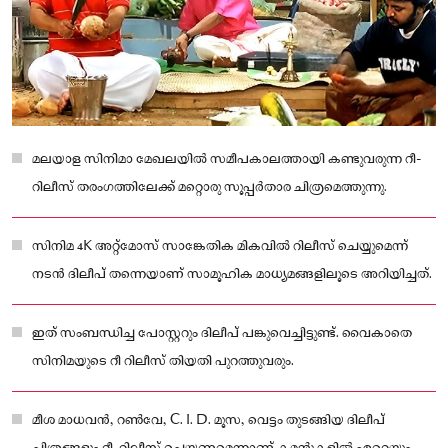
മലയാള സിനിമാ മേഖലയിൽ സമീപകാലത്തായി കണ്ടുവരുന്ന റീ-
റിലീസ് തരംഗത്തിലേക്ക് മറ്റൊരു സൂപ്പർതാര ചിത്രമെത്തുന്നു.
സിനിമ 4K അറ്റ്‌മോസ് സാങ്കേതിക മികവിൽ റിലീസ് ചെയ്യുമെന്ന്
നടൻ ദിലീപ് തന്നെയാണ് സാമൂഹിക മാധ്യമങ്ങളിലൂടെ അറിയിച്ചത്.
ഇത് സംബന്ധിച്ച പോസ്റ്ററും ദിലീപ് പങ്കുവെച്ചിട്ടുണ്ട്. വൈകാതെ
സിനിമയുടെ റീ റിലീസ് തിയതി പുറത്തുവരും.
മീശ മാധവൻ, റൺവേ, C. I. D. മൂസ, വെട്ടം തുടങ്ങിയ ദിലീപ്