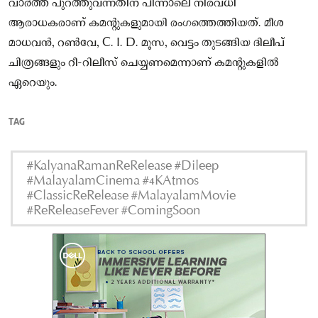
വാർത്ത പുറത്തുവന്നതിന് പിന്നാലെ നിരവധി
ആരാധകരാണ് കമന്റുകളുമായി രംഗത്തെത്തിയത്. മീശ
മാധവൻ, റൺവേ, C. I. D. മൂസ, വെട്ടം തുടങ്ങിയ ദിലീപ്
ചിത്രങ്ങളും റീ-റിലീസ് ചെയ്യണമെന്നാണ് കമന്റുകളിൽ
ഏറെയും.
TAG
#KalyanaRamanReRelease #Dileep
#MalayalamCinema #4KAtmos
#ClassicReRelease #MalayalamMovie
#ReReleaseFever #ComingSoon