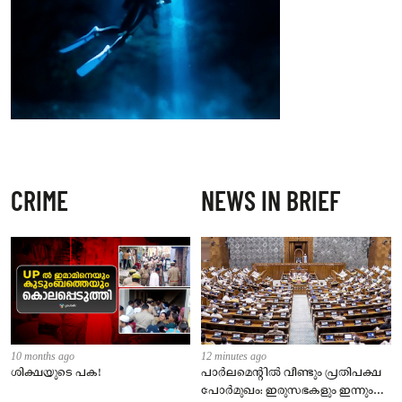
CRIME
NEWS IN BRIEF
10 months ago
12 minutes ago
ശിക്ഷയുടെ പക!
പാർലമെന്റിൽ വീണ്ടും പ്രതിപക്ഷ
പോർമുഖം: ഇരുസഭകളും ഇന്നും