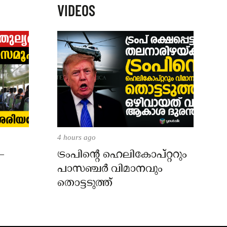
VIDEOS
4 hours ago
–
ട്രംപിന്റെ ഹെലികോപ്റ്ററും
പാസഞ്ചര്‍ വിമാനവും
തൊട്ടടുത്ത്