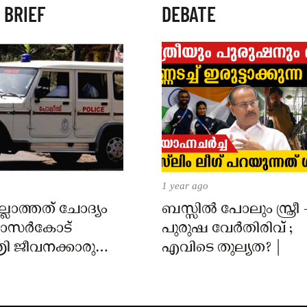
 BRIEF
DEBATE
1 year ago
്ലാത്തത് ചോദ്യം
ബസ്സിൽ പോലും സ്ത്രീ 
 കാസർകോട്
പുരുഷ വേർതിരിവ് ;
ി ജീവനക്കാരുടെ
എവിടെ തുല്യത? |
ിൽ
ാർക്കെതിരെ കേസ്