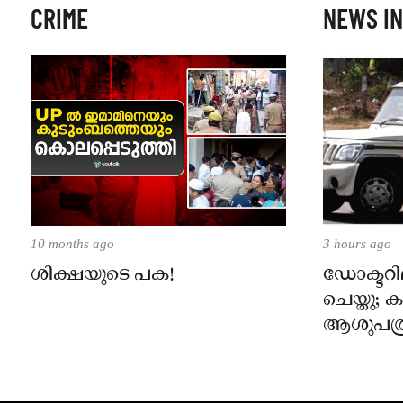
CRIME
NEWS IN
10 months ago
3 hours ago
ശിക്ഷയുടെ പക!
ഡോക്ടറില
ചെയ്തു;
ആശുപത്ര
പരാതിയ
നാട്ടുക