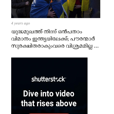
4 years ago
യുദ്ധമുഖത്ത് നിന്ന് ഒൻപതാം
വിമാനം ഇന്ത്യയിലേക്ക്; പൗരന്മാർ
സുരക്ഷിതരാകുംവരെ വിശ്രമമില്ല –
കേന്ദ്രം