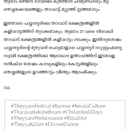
തുലാം രണ്ടിന് രാവിലെ കുണ്ടോർ ചാമുണ്ഡിയും മറ്റ്
തെയ്യക്കോലങ്ങളും തറവാട്ട് മുറ്റത്ത് നൃത്തമാടും.
ഇതോടെ പയ്യന്നൂരിലെ തറവാട് ക്ഷേത്രങ്ങളിൽ
കളിയാട്ടത്തിന് തുടക്കമാകും. തുലാം 27 വരെ നിരവധി
തറവാട് ക്ഷേത്രങ്ങളിൽ കളിയാട്ടം നടക്കും. ഇതിനുശേഷം
പയ്യന്നൂരിന്റെ മുഴുവൻ പെരുമാളായ പയ്യന്നൂർ സുബ്രഹ്മണ്യ
സ്വാമി ക്ഷേത്രത്തിലെ ആരാധന ഉത്സവത്തിന് ഇടവേള
നൽകിയ ശേഷം കാവുകളിലും കോട്ടങ്ങളിലും
തെയ്യങ്ങളുടെ ഉറഞ്ഞാട്ടം വീണ്ടും ആരംഭിക്കും.
TAG
#TheyyamFestival #Kannur #KeralaCulture
#TharavaduKshethram #ChilamboliDays
#TheyyamPerformance #RitualArt
#TheyyaKalam #DivineDance