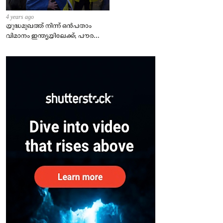
4 years ago
യുദ്ധമുഖത്ത് നിന്ന് ഒൻപതാം
വിമാനം ഇന്ത്യയിലേക്ക്; പൗരന്മാർ
സുരക്ഷിതരാകുംവരെ വിശ്രമമില്ല
– കേന്ദ്രം