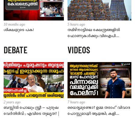
10 months ago
5 hours ago
ശിക്ഷയുടെ പക!
തമിഴ്‌നാട്ടിലെ ക്ഷേത്രങ്ങളിൽ
ഫോണുകൾക്കും വിഐപി
ദർശനത്തിനും നിയന്ത്രണം;
DEBATE
VIDEOS
സെപ്റ്റംബർ 1 മുതൽ നിലവിൽ
വരും
2 years ago
7 hours ago
ബസ്സിൽ പോലും സ്ത്രീ – പുരുഷ
ധൈര്യമുണ്ടോ? ഉമ്മ തരാം!” വിവാദ
വേർതിരിവ് ; എവിടെ തുല്യത? |
പോസ്റ്റുമായി ആയങ്കി; കളി
കടുപ്പിച്ച് പോലീസ്!