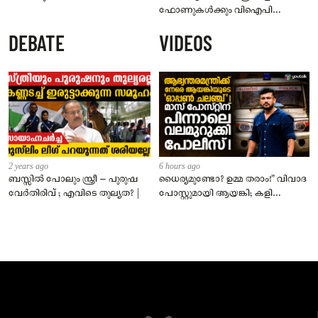
ഫോണുകൾക്കും വിഐപി
ദർശനത്തിനും നിയന്ത്രണം;
DEBATE
VIDEOS
സെപ്റ്റംബർ 1 മുതൽ നിലവിൽ
വരും
2 years ago
6 hours ago
ബസ്സിൽ പോലും സ്ത്രീ – പുരുഷ
ധൈര്യമുണ്ടോ? ഉമ്മ തരാം!” വിവാദ
വേർതിരിവ് ; എവിടെ തുല്യത? |
പോസ്റ്റുമായി ആയങ്കി; കളി
കടുപ്പിച്ച് പോലീസ്!