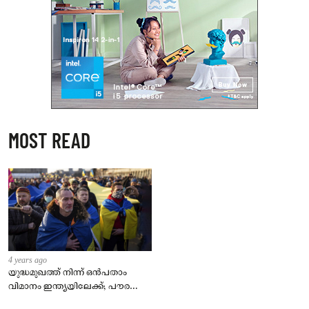
MOST READ
4 years ago
യുദ്ധമുഖത്ത് നിന്ന് ഒൻപതാം
വിമാനം ഇന്ത്യയിലേക്ക്; പൗരന്മാർ
സുരക്ഷിതരാകുംവരെ വിശ്രമമില്ല