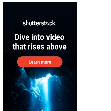
– കേന്ദ്രം