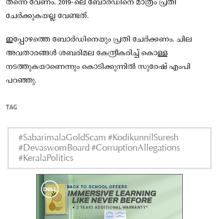
തന്നെ വേണം. 2019-ലെ ബോർഡിനെ മാത്രം പ്രതി
ചേർക്കുകയല്ല വേണ്ടത്.
ഇപ്പോഴത്തെ ബോർഡിനെയും പ്രതി ചേർക്കണം. ചില
അവതാരങ്ങൾ ശബരിമല കേന്ദ്രീകരിച്ച് കൊള്ള
നടത്തുകയാണെന്നും കൊടിക്കുന്നിൽ സുരേഷ് എംപി
പറഞ്ഞു.
TAG
#SabarimalaGoldScam #KodikunnilSuresh
#DevaswomBoard #CorruptionAllegations
#KeralaPolitics