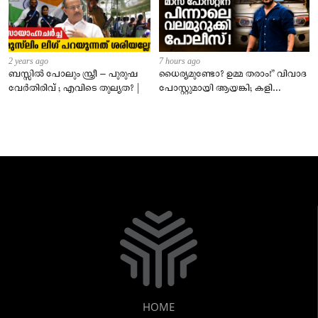
2 years ago
7 hours ago
ബസ്സിൽ പോലും സ്ത്രീ – പുരുഷ
ധൈര്യമുണ്ടോ? ഉമ്മ തരാം!” വിവാദ
വേർതിരിവ് ; എവിടെ തുല്യത? |
പോസ്റ്റുമായി ആയങ്കി; കളി
കടുപ്പിച്ച് പോലീസ്!
HOME