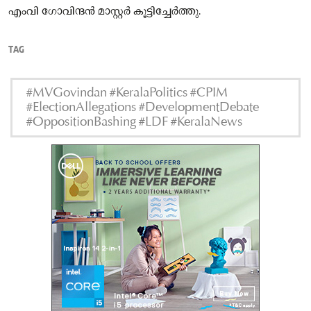
എംവി ഗോവിന്ദൻ മാസ്റ്റർ കൂട്ടിച്ചേർത്തു.
TAG
#MVGovindan #KeralaPolitics #CPIM
#ElectionAllegations #DevelopmentDebate
#OppositionBashing #LDF #KeralaNews