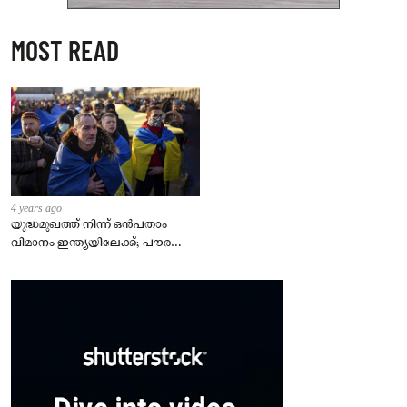
MOST READ
4 years ago
യുദ്ധമുഖത്ത് നിന്ന് ഒൻപതാം
വിമാനം ഇന്ത്യയിലേക്ക്; പൗരന്മാർ
സുരക്ഷിതരാകുംവരെ വിശ്രമമില്ല
– കേന്ദ്രം