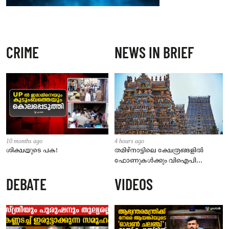
CRIME
NEWS IN BRIEF
10 months ago
4 hours ago
ശിക്ഷയുടെ പക!
തമിഴ്‌നാട്ടിലെ ക്ഷേത്രങ്ങളിൽ
ഫോണുകൾക്കും വിഐപി
ദർശനത്തിനും നിയന്ത്രണം;
DEBATE
VIDEOS
സെപ്റ്റംബർ 1 മുതൽ നിലവിൽ
വരും