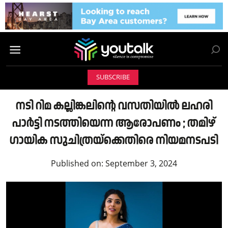
SUBSCRIBE
നടി റിമ കല്ലിങ്കലിന്റെ വസതിയിൽ ലഹരി
പാർട്ടി നടത്തിയെന്ന ആരോപണം ; തമിഴ്
ഗായിക സുചിത്രയ്ക്കെതിരെ നിയമനടപടി
Published on:
September 3, 2024