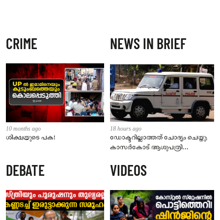
CRIME
NEWS IN BRIEF
10 months ago
18 hours ago
ശിക്ഷയുടെ പക!
ഡോക്ടറില്ലാത്തത് ചോദ്യം ചെയ്തു;
കാസർകോട് ആശുപത്രി
ജീവനക്കാരുടെ പരാതിയിൽ
DEBATE
VIDEOS
നാട്ടുകാർക്കെതിരെ കേസ്