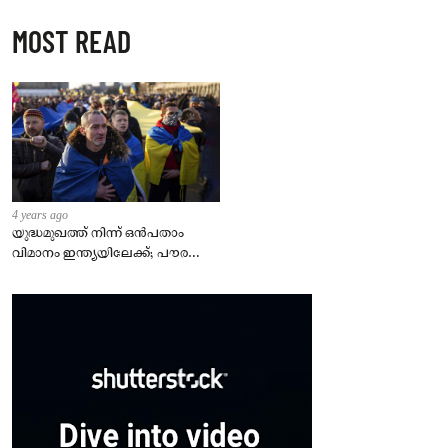
MOST READ
4 years ago
യുദ്ധമുഖത്ത് നിന്ന് ഒൻപതാം
വിമാനം ഇന്ത്യയിലേക്ക്; പൗരന്മാർ
സുരക്ഷിതരാകുംവരെ വിശ്രമമില്ല
– കേന്ദ്രം