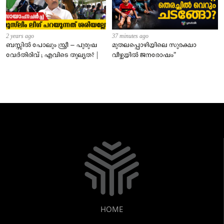
2 years ago
37 minutes ago
ബസ്സിൽ പോലും സ്ത്രീ – പുരുഷ
മുതലപ്പൊഴിയിലെ സുരക്ഷാ
വേർതിരിവ് ; എവിടെ തുല്യത? |
വീഴ്ചയിൽ ജനരോഷം”
HOME