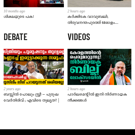
10 months ago
2 hours ago
ശിക്ഷയുടെ പക!
കർക്കിടക വാവുബലി;
തിരുവനന്തപുരത്ത് 68ഓളം
സ്പെഷ്യൽ ബസുകളുമായി
DEBATE
VIDEOS
കെഎസ്ആർടിസി
2 years ago
2 hours ago
ബസ്സിൽ പോലും സ്ത്രീ – പുരുഷ
പാർലമെന്റിൽ ഇനി നിർണായക
വേർതിരിവ് ; എവിടെ തുല്യത? |
നീക്കങ്ങൾ