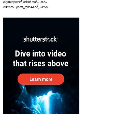
യുദ്ധമുഖത്ത് നിന്ന് ഒൻപതാം
വിമാനം ഇന്ത്യയിലേക്ക്; പൗരന്മാർ
സുരക്ഷിതരാകുംവരെ വിശ്രമമില്ല
– കേന്ദ്രം