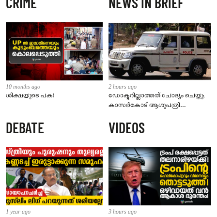
CRIME
NEWS IN BRIEF
10 months ago
2 hours ago
ശിക്ഷയുടെ പക!
ഡോക്ടറില്ലാത്തത് ചോദ്യം ചെയ്തു;
കാസർകോട് ആശുപത്രി
ജീവനക്കാരുടെ പരാതിയിൽ
DEBATE
VIDEOS
നാട്ടുകാർക്കെതിരെ കേസ്
1 year ago
3 hours ago