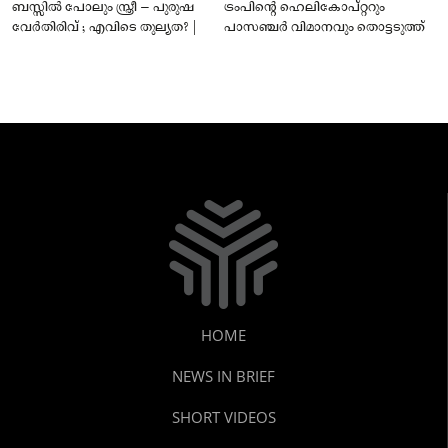
ബസ്സിൽ പോലും സ്ത്രീ – പുരുഷ
ട്രംപിന്റെ ഹെലികോപ്റ്ററും
വേർതിരിവ് ; എവിടെ തുല്യത? |
പാസഞ്ചര്‍ വിമാനവും തൊട്ടടുത്ത്
HOME
NEWS IN BRIEF
SHORT VIDEOS