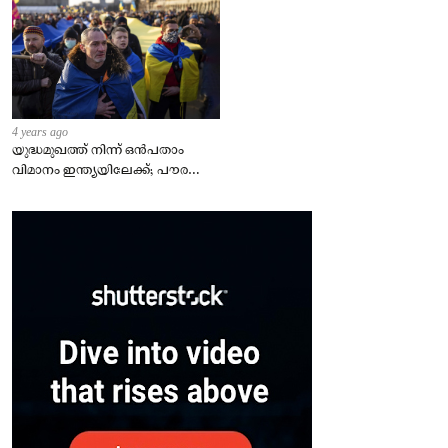
4 years ago
യുദ്ധമുഖത്ത് നിന്ന് ഒൻപതാം
വിമാനം ഇന്ത്യയിലേക്ക്; പൗരന്മാർ
സുരക്ഷിതരാകുംവരെ വിശ്രമമില്ല
– കേന്ദ്രം