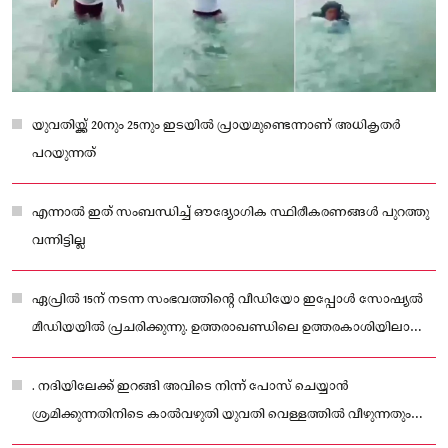
യുവതിയ്ക്ക് 20നും 25നും ഇടയിൽ പ്രായമുണ്ടെന്നാണ് അധികൃതർ
പറയുന്നത്
എന്നാൽ ഇത് സംബന്ധിച്ച് ഔദ്യോഗിക സ്ഥിരീകരണങ്ങൾ പുറത്തു
വന്നിട്ടില്ല
ഏപ്രിൽ 15ന് നടന്ന സംഭവത്തിന്റെ വീഡിയോ ഇപ്പോൾ സോഷ്യൽ
മീഡിയയിൽ പ്രചരിക്കുന്നു. ഉത്തരാഖണ്ഡിലെ ഉത്തരകാശിയിലാണ്
സംഭവം നടന്നത്. മണികർണിക ഘട്ടിന് സ
. നദിയിലേക്ക് ഇറങ്ങി അവിടെ നിന്ന് പോസ് ചെയ്യാൻ
ശ്രമിക്കുന്നതിനിടെ കാൽവഴുതി യുവതി വെള്ളത്തിൽ വീഴുന്നതും
വീഡിയോയിൽ കാണാം.