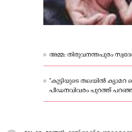
അമ്മ: തിരുവനന്തപുരം സ്വ
"കുട്ടിയുടെ തലയിൽ ക്യാമറ വെച്
പീഡനവിവരം പുറത്ത് പറഞ
അറിയും.