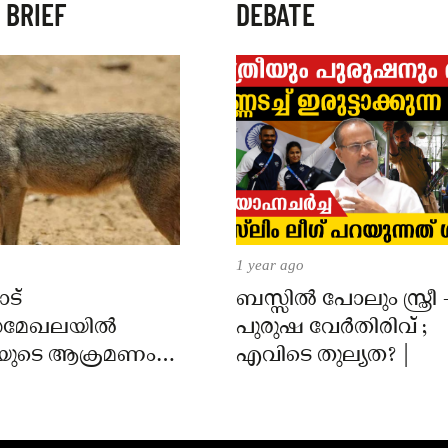
 BRIEF
DEBATE
1 year ago
ട്
ബസ്സിൽ പോലും സ്ത്രീ 
മേഖലയിൽ
പുരുഷ വേർതിരിവ് ;
യുടെ ആക്രമണം;
എവിടെ തുല്യത? |
ക്ക് കടിയേറ്റു,
 നിർദേശം നൽകി
്ത്