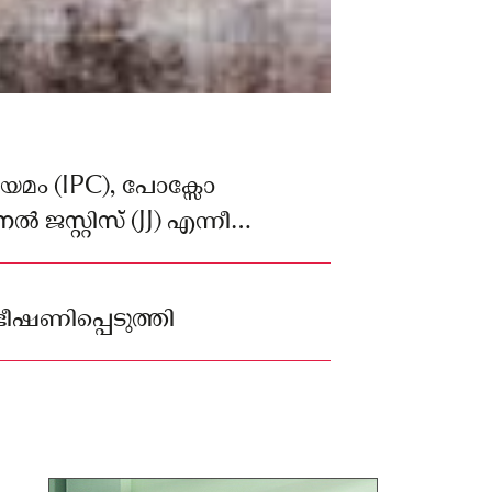
നിയമം (IPC), പോക്സോ
ജസ്റ്റിസ് (JJ) എന്നീ
ാണ് പ്രതികൾക്ക് ശിക്ഷ
ഭീഷണിപ്പെടുത്തി