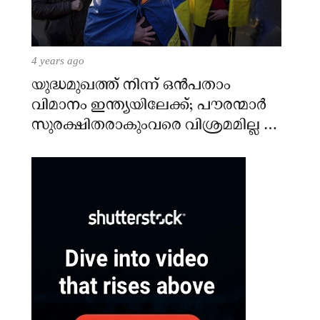
4 years ago
യുദ്ധമുഖത്ത് നിന്ന് ഒൻപതാം
വിമാനം ഇന്ത്യയിലേക്ക്; പൗരന്മാർ
സുരക്ഷിതരാകുംവരെ വിശ്രമമില്ല –
കേന്ദ്രം