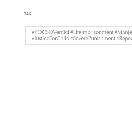
TAG
#POCSOVerdict #LifeImprisonment #Manjer
#JusticeForChild #SeverePunishment #RapeC