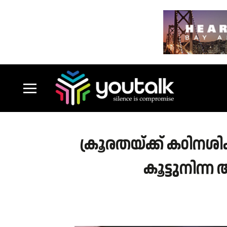
ക്രൂരതയ്ക്ക് കഠിനശിക
കൂട്ടുനിന്ന 