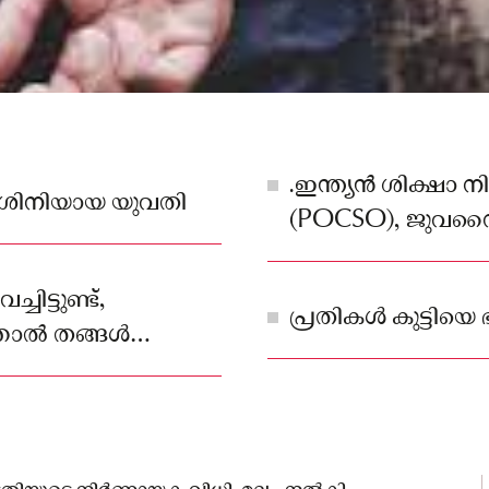
.ഇന്ത്യൻ ശിക്ഷാ 
ദേശിനിയായ യുവതി
(POCSO), ജുവനൈൽ 
വകുപ്പുകൾ ചേർത്ത
ചിട്ടുണ്ട്,
പ്രതികൾ കുട്ടിയെ 
്ഞാൽ തങ്ങൾ