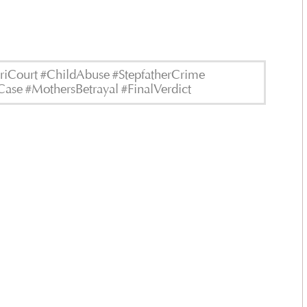
iCourt #ChildAbuse #StepfatherCrime
ase #MothersBetrayal #FinalVerdict