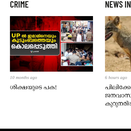
CRIME
NEWS IN
10 months ago
6 hours ago
ശിക്ഷയുടെ പക!
പിലിക്കോ
ജനവാസ
കുറുനരി
രണ്ട് പേർ
ജാഗ്രതാ
പഞ്ചായത