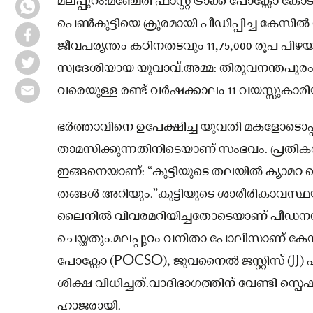
മലപ്പുറം:മഞ്ചേരി ഫാസ്റ്റ് ട്രാക്ക് പോക്സോ
പെൺകുട്ടിയെ ക്രൂരമായി പീഡിപ്പിച്ച കേസിൽ ര
ജീവപര്യന്തം കഠിനതടവും 11,75,000 രൂപ പിഴയ
സ്വദേശിയായ യുവാവ്.അമ്മ: തിരുവനന്തപുരം
വരെയുള്ള രണ്ട് വർഷക്കാലം 11 വയസ്സുകാ
ഭർത്താവിനെ ഉപേക്ഷിച്ച യുവതി മകളോടൊപ്പം
താമസിക്കുന്നതിനിടെയാണ് സംഭവം. പ്രതികൾ 
ഇങ്ങനെയാണ്: “കുട്ടിയുടെ തലയിൽ ക്യാമറ വെ
തങ്ങൾ അറിയും.”കുട്ടിയുടെ ശാരീരികാവ
ലൈനിൽ വിവരമറിയിച്ചതോടെയാണ് പീഡനവിവര
ചെയ്തതും.മലപ്പുറം വനിതാ പോലീസാണ് കേസ് 
പോക്സോ (POCSO), ജുവനൈൽ ജസ്റ്റിസ് (JJ) 
ശിക്ഷ വിധിച്ചത്.വാദിഭാഗത്തിന് വേണ്ടി സ്പ
ഹാജരായി.