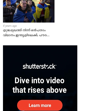
4 years ago
യുദ്ധമുഖത്ത് നിന്ന് ഒൻപതാം
വിമാനം ഇന്ത്യയിലേക്ക്; പൗരന്മാർ
സുരക്ഷിതരാകുംവരെ വിശ്രമമില്ല
– കേന്ദ്രം