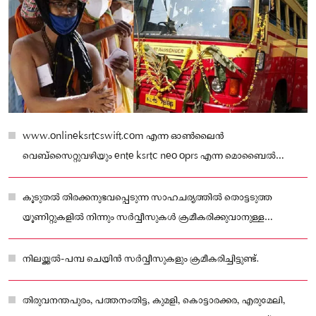
www.onlineksrtcswift.com എന്ന ഓണ്‍ലൈന്‍
വെബ്‌സൈറ്റുവഴിയും ente ksrtc neo oprs എന്ന മൊബൈല്‍
ആപ്പുവഴിയും ടിക്കറ്റുകള്‍ ബുക്ക് ചെയ്യാവുന്നതാണ്.
കൂടുതല്‍ തിരക്കനുഭവപ്പെടുന്ന സാഹചര്യത്തില്‍ തൊട്ടടുത്ത
യൂണിറ്റുകളില്‍ നിന്നും സര്‍വ്വീസുകള്‍ ക്രമീകരിക്കുവാനുള്ള
സംവിധാനവും ഒരുക്കിയിട്ടുണ്ട്
നിലയ്ക്കല്‍-പമ്പ ചെയിന്‍ സര്‍വ്വീസുകളും ക്രമീകരിച്ചിട്ടുണ്ട്.
തിരുവനന്തപുരം, പത്തനംതിട്ട, കുമളി, കൊട്ടാരക്കര, എരുമേലി,