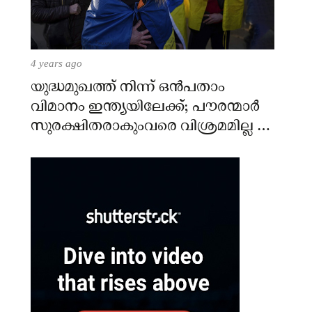
4 years ago
യുദ്ധമുഖത്ത് നിന്ന് ഒൻപതാം
വിമാനം ഇന്ത്യയിലേക്ക്; പൗരന്മാർ
സുരക്ഷിതരാകുംവരെ വിശ്രമമില്ല –
കേന്ദ്രം