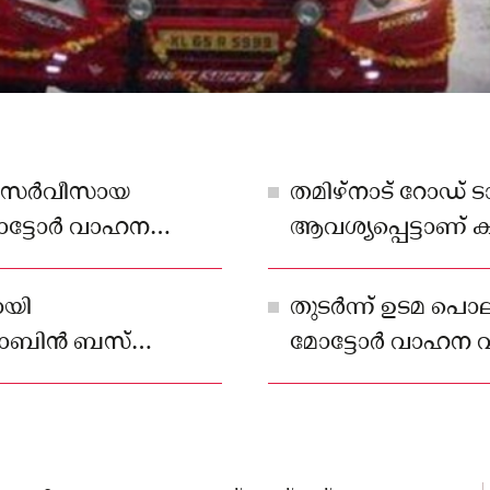
സ് സർവീസായ
തമിഴ്നാട് റോഡ് ടാക
ോട്ടോർ വാഹന
ആവശ്യപ്പെട്ടാണ് ക
ായി
തുടർന്ന് ഉടമ പൊല
 റോബിൻ ബസ്
മോട്ടോർ വാഹന വക
യിലാണ് അടൂരിൽ
വിട്ടുകൊടുത്തിരുന്നി
 സർവീസ് ആരംഭിച്ചത്.