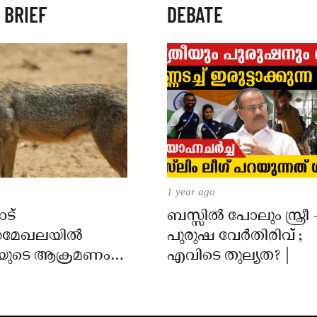
 BRIEF
DEBATE
1 year ago
ട്
ബസ്സിൽ പോലും സ്ത്രീ 
മേഖലയിൽ
പുരുഷ വേർതിരിവ് ;
യുടെ ആക്രമണം;
എവിടെ തുല്യത? |
ക്ക് കടിയേറ്റു,
 നിർദേശം നൽകി
്ത്