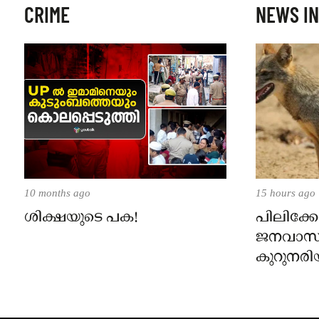
CRIME
NEWS IN
10 months ago
15 hours ago
ശിക്ഷയുടെ പക!
പിലിക്കോ
ജനവാസ
കുറുനരി
രണ്ട് പേർ
ജാഗ്രതാ
പഞ്ചായത