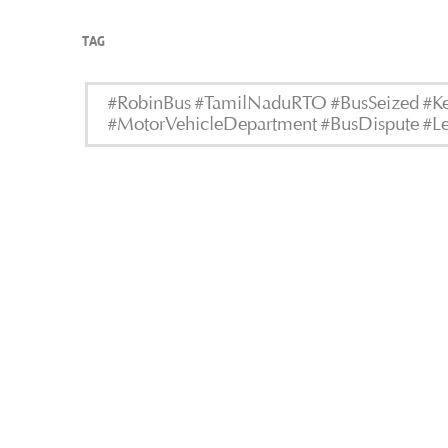
TAG
#RobinBus #TamilNaduRTO #BusSeized #Ke
#MotorVehicleDepartment #BusDispute #Le