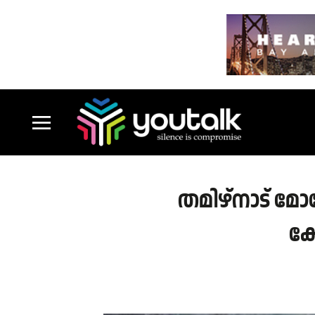
തമിഴ്നാട് മ
കോ