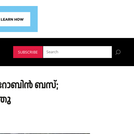
SUBSCRIBE
ൽ റോബിൻ ബസ്;
്തു