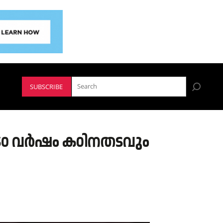
SUBSCRIBE
ക് 50 വർഷം കഠിനതടവും