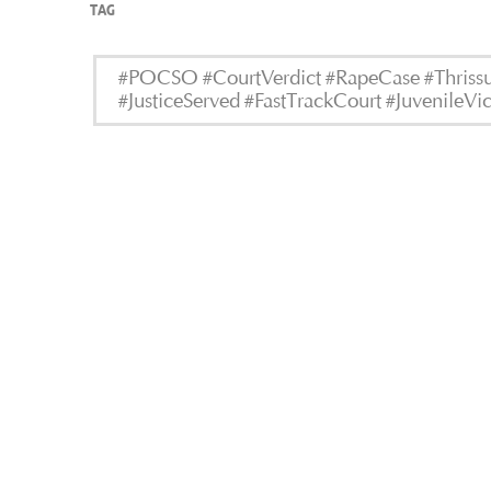
TAG
#POCSO #CourtVerdict #RapeCase #Thrissu
#JusticeServed #FastTrackCourt #JuvenileV