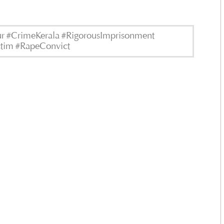
r #CrimeKerala #RigorousImprisonment
ictim #RapeConvict