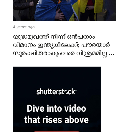
4 years ago
യുദ്ധമുഖത്ത് നിന്ന് ഒൻപതാം
വിമാനം ഇന്ത്യയിലേക്ക്; പൗരന്മാർ
സുരക്ഷിതരാകുംവരെ വിശ്രമമില്ല –
കേന്ദ്രം