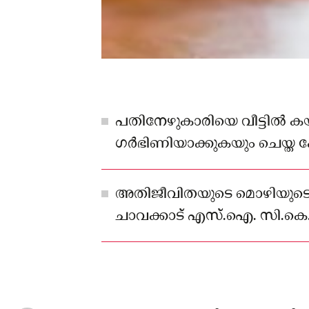
പതിനേഴുകാരിയെ വീട്ടിൽ കയറ
ഗർഭിണിയാക്കുകയും ചെയ്ത 
വർഷം കഠിനതടവും രണ്ടര ലക
ശിക്ഷ.
അതിജീവിതയുടെ മൊഴിയുടെ
ചാവക്കാട് എസ്.ഐ. സി.കെ
രജിസ്റ്റർ ചെയ്തു.