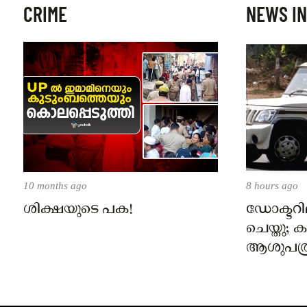
CRIME
NEWS IN
10 months ago
8 hours ago
ശിക്ഷയുടെ പക!
ഡോക്ടറില
ചെയ്തു;
ആശുപത്ര
പരാതിയ
നാട്ടുക