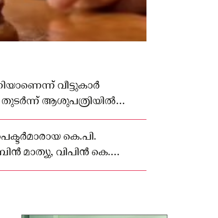
യാണെന്ന് വീട്ടുകാർ
 തുടർന്ന് ആശുപത്രിയിൽ
കയും ചെയ്തതോടെയാണ് സംഭവം
പെക്ടർമാരായ കെ.പി.
ൻ മാത്യു, വിപിൻ കെ.
നിവർ അന്വേഷണം നടത്തി
രം സമർപ്പിച്ചു.