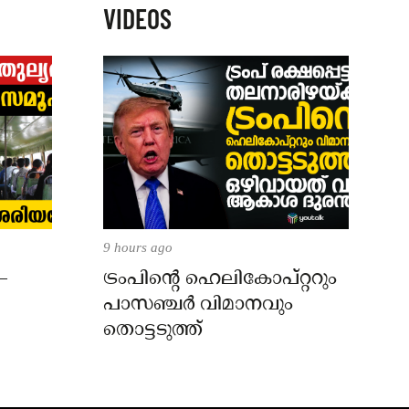
VIDEOS
9 hours ago
–
ട്രംപിന്റെ ഹെലികോപ്റ്ററും
പാസഞ്ചര്‍ വിമാനവും
തൊട്ടടുത്ത്