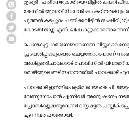
തൃശൂർ : പതിനേഴുകാരിയെ വീട്ടിൽ കയറി പീഡ
കേസിൽ യുവാവിന് 50 വർഷം കഠിനതടവും രണ്ട
പുത്തൻ കടപ്പുറം പണിക്കവീട്ടിൽ ജംഷീറി(2
കോടതി ജഡ്ജ് എസ്. ലിഷ കുറ്റക്കാരനാണെന്ന് 
പെൺകുട്ടി ഗർഭിണിയാണെന്ന് വീട്ടുകാർ മനസ
പ്രവേശിപ്പിക്കുകയും ചെയ്തതോടെയാണ് സംഭ
അധികൃതർചാവക്കാട് പോലീസിൽ വിവരമറിയി
മൊഴിയുടെ അടിസ്ഥാനത്തിൽ ചാവക്കാട് എസ്.
ചാവക്കാട് ഇൻസ്‌പെക്ടർമാരായ കെ.പി. ജയപ
വേണുഗോപാൽ എന്നിവർ അന്വേഷണം നടത്തി ക
പ്രോസിക്യൂഷനുവേണ്ടി സ്പെഷ്യൽ പബ്ലിക് പ്രോസി
എന്നിവർ ഹാജരായി.