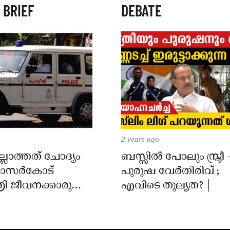
 BRIEF
DEBATE
2 years ago
്ലാത്തത് ചോദ്യം
ബസ്സിൽ പോലും സ്ത്രീ 
 കാസർകോട്
പുരുഷ വേർതിരിവ് ;
ി ജീവനക്കാരുടെ
എവിടെ തുല്യത? |
ിൽ
ാർക്കെതിരെ കേസ്