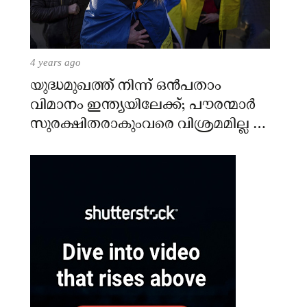
4 years ago
യുദ്ധമുഖത്ത് നിന്ന് ഒൻപതാം
വിമാനം ഇന്ത്യയിലേക്ക്; പൗരന്മാർ
സുരക്ഷിതരാകുംവരെ വിശ്രമമില്ല –
കേന്ദ്രം