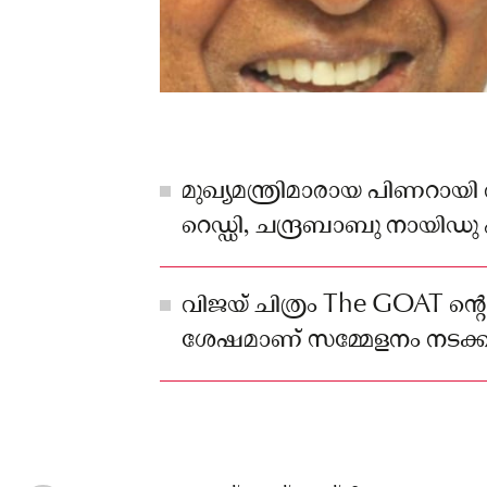
മുഖ്യമന്ത്രിമാരായ പിണറായി
റെഡ്ഡി, ചന്ദ്രബാബു നായിഡു
ഉപമുഖ്യമന്ത്രി മന്ത്രി ഡി.കെ
ഉൾപ്പെടെയുള്ള പ്രമുഖർ പങ്കെ
വിജയ് ചിത്രം The GOAT ന്റെ
ശേഷമാണ് സമ്മേളനം നടക്കു