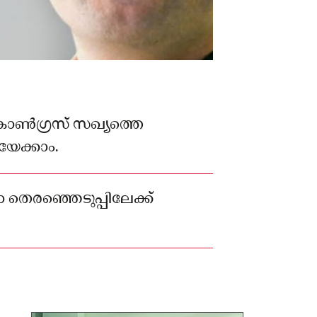
ൺഗ്രസ് സഖ്യത്തെ
േക്കാം.
തെരഞ്ഞെടുപ്പിലേക്ക്