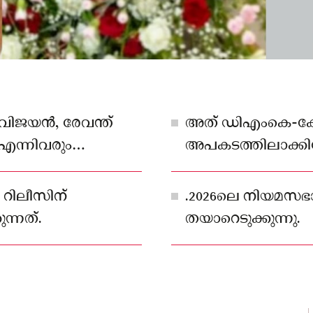
 വിജയൻ, രേവന്ത്
അത് ഡിഎംകെ-കോ
 എന്നിവരും
അപകടത്തിലാക്കിയ
. ശിവകുമാർ
ടുക്കും.
 റിലീസിന്
.2026ലെ നിയമസഭാ 
ന്നത്.
തയാറെടുക്കുന്നു.