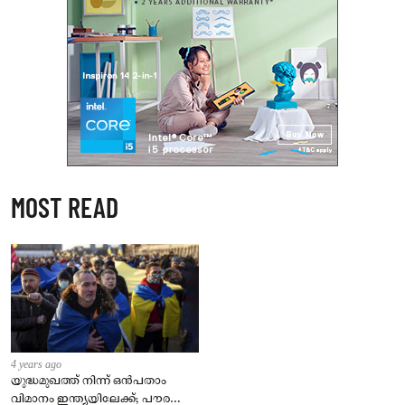
MOST READ
4 years ago
യുദ്ധമുഖത്ത് നിന്ന് ഒൻപതാം
വിമാനം ഇന്ത്യയിലേക്ക്; പൗരന്മാർ