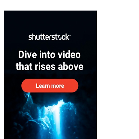
സുരക്ഷിതരാകുംവരെ വിശ്രമമില്ല
– കേന്ദ്രം