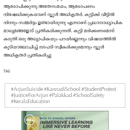
ആരോപിക്കുന്നു.അതേസമയം, ആരോപണം
നിഷേധിക്കുകയാണ് സ്കൂൾ അധികൃതര്‍. കുട്ടിക്ക് വീട്ടിൽ
നിന്നും സമ്മർദ്ദം ഉണ്ടായിരുന്നു എന്നാണ് പ്രധാനാധ്യാപിക
മാധ്യമങ്ങളോട് പ്രതികരിക്കുന്നത്. കുട്ടി മരിക്കണമെന്ന്
കരുതി ഒരു അധ്യാപികയും പറയില്ലെന്നും വിഷയത്തില്‍
കൂടിയാലോചിച്ച് നടപടി സ്വീകരിക്കുമെന്നും സ്കൂൾ
അധികൃതര്‍ പ്രതികരിച്ചു
TAG
#ArjunSuicide #KannadiSchool #StudentProtest
#JusticeForArjun #Palakkad #SchoolSafety
#KeralaEducation