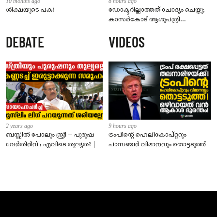
10 months ago
8 hours ago
ശിക്ഷയുടെ പക!
ഡോക്ടറില്ലാത്തത് ചോദ്യം ചെയ്തു;
കാസർകോട് ആശുപത്രി
ജീവനക്കാരുടെ പരാതിയിൽ
DEBATE
VIDEOS
നാട്ടുകാർക്കെതിരെ കേസ്
2 years ago
9 hours ago
ബസ്സിൽ പോലും സ്ത്രീ – പുരുഷ
ട്രംപിന്റെ ഹെലികോപ്റ്ററും
വേർതിരിവ് ; എവിടെ തുല്യത? |
പാസഞ്ചര്‍ വിമാനവും തൊട്ടടുത്ത്