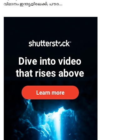
വിമാനം ഇന്ത്യയിലേക്ക്; പൗരന്മാർ
സുരക്ഷിതരാകുംവരെ വിശ്രമമില്ല
– കേന്ദ്രം