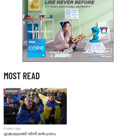
MOST READ
4 years ago
യുദ്ധമുഖത്ത് നിന്ന് ഒൻപതാം