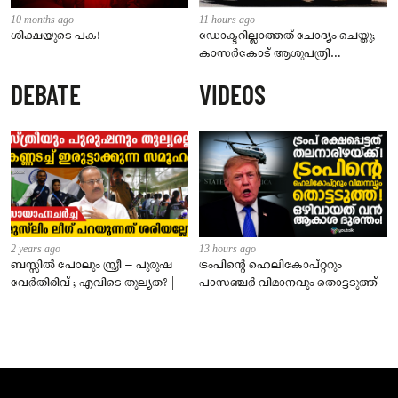
10 months ago
11 hours ago
ശിക്ഷയുടെ പക!
ഡോക്ടറില്ലാത്തത് ചോദ്യം ചെയ്തു;
കാസർകോട് ആശുപത്രി
ജീവനക്കാരുടെ പരാതിയിൽ
DEBATE
VIDEOS
നാട്ടുകാർക്കെതിരെ കേസ്
2 years ago
13 hours ago
ബസ്സിൽ പോലും സ്ത്രീ – പുരുഷ
ട്രംപിന്റെ ഹെലികോപ്റ്ററും
വേർതിരിവ് ; എവിടെ തുല്യത? |
പാസഞ്ചര്‍ വിമാനവും തൊട്ടടുത്ത്