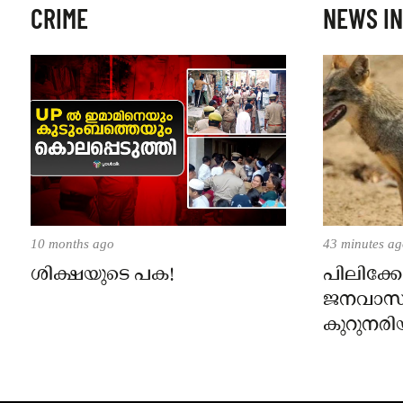
CRIME
NEWS IN
10 months ago
43 minutes a
ശിക്ഷയുടെ പക!
പിലിക്കോ
ജനവാസ
കുറുനരി
രണ്ട് പേർ
ജാഗ്രതാ
പഞ്ചായത