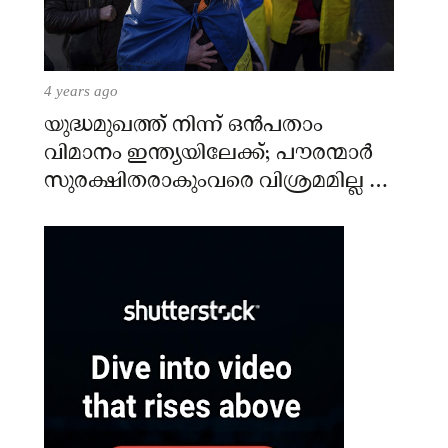
4 years ago
യുദ്ധമുഖത്ത് നിന്ന് ഒൻപതാം
വിമാനം ഇന്ത്യയിലേക്ക്; പൗരന്മാർ
സുരക്ഷിതരാകുംവരെ വിശ്രമമില്ല –
കേന്ദ്രം