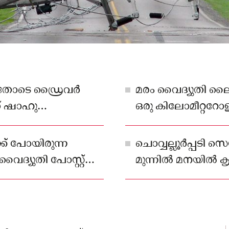
തോടെ ഡ്രൈവര്‍
മരം വൈദ്യുതി ലൈന
്ത് ഷാഹു
ഒരു കിലോമീറ്ററോളം 
ിയിറങ്ങിയതിനാല്‍
മുറിയുകയും കമ്പി
.
ചെയ്തു.
ക്ക് പോയിരുന്ന
ചൊവ്വല്ലൂര്‍പ്പടി സ
ൈദ്യുതി പോസ്റ്റ്
മുന്നില്‍ മനയില്‍ ക
മാവിന്‍റെ കൊമ്പ