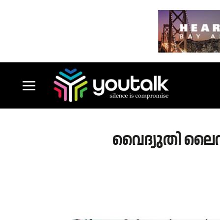
വൈദ്യുതി ലൈൻ 