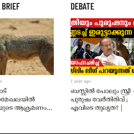
 BRIEF
DEBATE
go
1 year ago
ട്
ബസ്സിൽ പോലും സ്ത്രീ 
മേഖലയിൽ
പുരുഷ വേർതിരിവ് ;
യുടെ ആക്രമണം;
എവിടെ തുല്യത? |
ക്ക് കടിയേറ്റു,
 നിർദേശം നൽകി
്ത്