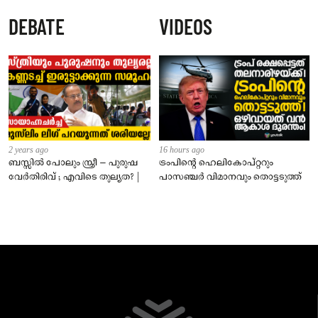
ജീവനക്കാരുടെ പരാതിയിൽ
DEBATE
VIDEOS
നാട്ടുകാർക്കെതിരെ കേസ്
2 years ago
16 hours ago
ബസ്സിൽ പോലും സ്ത്രീ – പുരുഷ
ട്രംപിന്റെ ഹെലികോപ്റ്ററും
വേർതിരിവ് ; എവിടെ തുല്യത? |
പാസഞ്ചര്‍ വിമാനവും തൊട്ടടുത്ത്