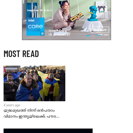
MOST READ
4 years ago
യുദ്ധമുഖത്ത് നിന്ന് ഒൻപതാം
വിമാനം ഇന്ത്യയിലേക്ക്; പൗരന്മാർ
സുരക്ഷിതരാകുംവരെ വിശ്രമമില്ല
– കേന്ദ്രം