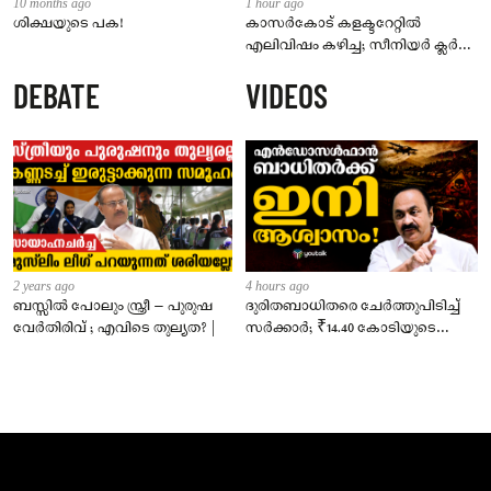
10 months ago
1 hour ago
ശിക്ഷയുടെ പക!
കാസർകോട് കളക്ടറേറ്റിൽ
എലിവിഷം കഴിച്ച; സീനിയർ ക്ലർക്ക്
മരിച്ചു
DEBATE
VIDEOS
2 years ago
4 hours ago
ബസ്സിൽ പോലും സ്ത്രീ – പുരുഷ
ദുരിതബാധിതരെ ചേർത്തുപിടിച്ച്
വേർതിരിവ് ; എവിടെ തുല്യത? |
സർക്കാർ; ₹14.40 കോടിയുടെ
‘സ്നേഹസാന്ത്വനം’