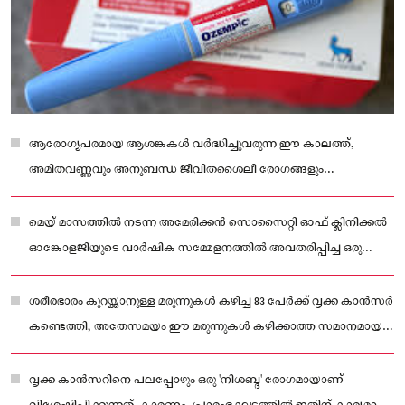
ആരോഗ്യപരമായ ആശങ്കകൾ വർദ്ധിച്ചുവരുന്ന ഈ കാലത്ത്,
അമിതവണ്ണവും അനുബന്ധ ജീവിതശൈലീ രോഗങ്ങളും
ചെറുപ്പക്കാരിൽ പോലും സാധാരണമായി മാറിയിരിക്കുന്നു.
മെയ് മാസത്തിൽ നടന്ന അമേരിക്കൻ സൊസൈറ്റി ഓഫ് ക്ലിനിക്കൽ
ഓങ്കോളജിയുടെ വാർഷിക സമ്മേളനത്തിൽ അവതരിപ്പിച്ച ഒരു
പഠനമാണ് ഈ കണ്ടെത്തലുകൾക്ക് ആധാരം.
ശരീരഭാരം കുറയ്ക്കാനുള്ള മരുന്നുകൾ കഴിച്ച 83 പേർക്ക് വൃക്ക കാൻസർ
കണ്ടെത്തി, അതേസമയം ഈ മരുന്നുകൾ കഴിക്കാത്ത സമാനമായ
ഗ്രൂപ്പിലെ 58 പേർക്കാണ് വൃക്ക കാൻസർ ബാധിച്ചത്.
വൃക്ക കാൻസറിനെ പലപ്പോഴും ഒരു 'നിശബ്ദ' രോഗമായാണ്