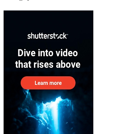
സുരക്ഷിതരാകുംവരെ വിശ്രമമില്ല
– കേന്ദ്രം