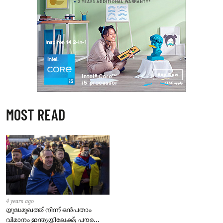
MOST READ
4 years ago
യുദ്ധമുഖത്ത് നിന്ന് ഒൻപതാം
വിമാനം ഇന്ത്യയിലേക്ക്; പൗരന്മാർ