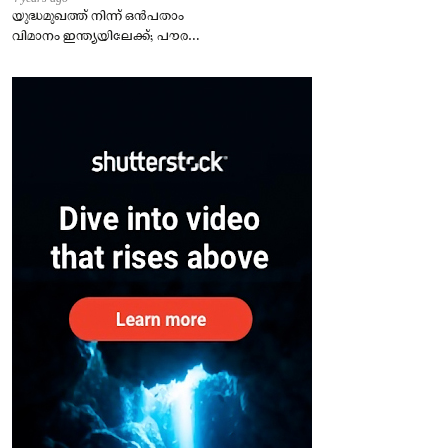
യുദ്ധമുഖത്ത് നിന്ന് ഒൻപതാം
വിമാനം ഇന്ത്യയിലേക്ക്; പൗരന്മാർ
സുരക്ഷിതരാകുംവരെ വിശ്രമമില്ല
– കേന്ദ്രം