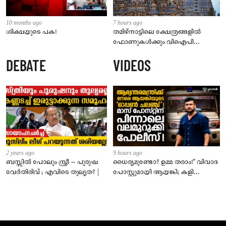
10 months ago
7 hours ago
ശിക്ഷയുടെ പക!
തമിഴ്‌നാട്ടിലെ ക്ഷേത്രങ്ങളിൽ
ഫോണുകൾക്കും വിഐപി
ദർശനത്തിനും നിയന്ത്രണം;
DEBATE
VIDEOS
സെപ്റ്റംബർ 1 മുതൽ നിലവിൽ
വരും
2 years ago
9 hours ago
ബസ്സിൽ പോലും സ്ത്രീ – പുരുഷ
ധൈര്യമുണ്ടോ? ഉമ്മ തരാം!” വിവാദ
വേർതിരിവ് ; എവിടെ തുല്യത? |
പോസ്റ്റുമായി ആയങ്കി; കളി
കടുപ്പിച്ച് പോലീസ്!