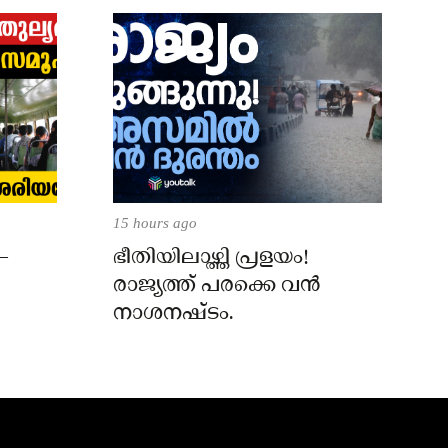
15 hours ago
–
ഭീതിയിലാഴ്ത്തി പ്രളയം!
രാജ്യത്ത് പരക്കെ വൻ
നാശനഷ്ടം.