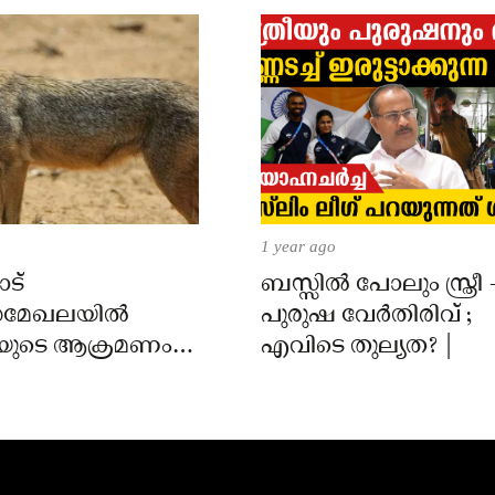
1 year ago
ട്
ബസ്സിൽ പോലും സ്ത്രീ 
മേഖലയിൽ
പുരുഷ വേർതിരിവ് ;
യുടെ ആക്രമണം;
എവിടെ തുല്യത? |
ക്ക് കടിയേറ്റു,
 നിർദേശം നൽകി
്ത്