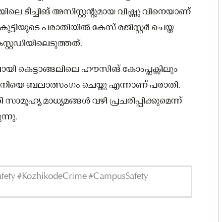
ലെ ടീച്ചിങ് അസിസ്റ്റന്റുമായ വിഷ്ണു വിനെയാണ്
ുട്ടിയുടെ പരാതിയിൽ കേസ് രജിസ്റ്റർ ചെയ്ത
്റ്റഡിയിലെടുത്തത്.
 കെട്ടാങ്ങലിലെ ഹൗസിങ് കോംപ്ലക്സിലും
ത്ഥിനിയെ ബലാത്സംഗം ചെയ്തു എന്നാണ് പരാതി.
സാമൂഹ്യ മാധ്യമങ്ങൾ വഴി പ്രചരിപ്പിക്കുമെന്ന്
്നു.
Safety #KozhikodeCrime #CampusSafety