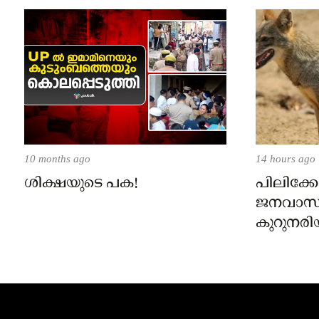
10 months ago
14 hours ago
ശിക്ഷയുടെ പക!
പിലിക്കോ
ജനവാസ
കുറുനരി
രണ്ട് പേർ
ജാഗ്രതാ
പഞ്ചായത