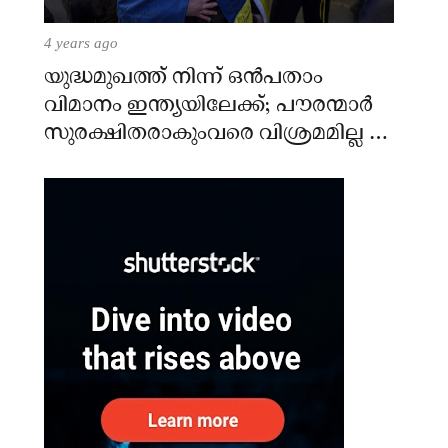
4 years ago
യുദ്ധമുഖത്ത് നിന്ന് ഒൻപതാം
വിമാനം ഇന്ത്യയിലേക്ക്; പൗരന്മാർ
സുരക്ഷിതരാകുംവരെ വിശ്രമമില്ല –
കേന്ദ്രം