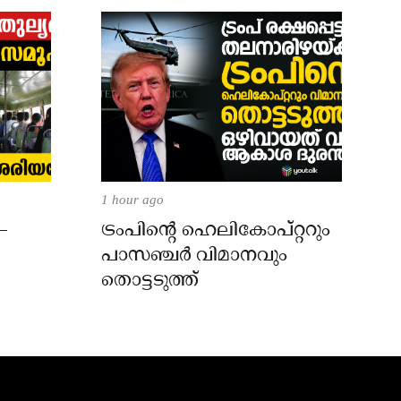
1 hour ago
–
ട്രംപിന്റെ ഹെലികോപ്റ്ററും
പാസഞ്ചര്‍ വിമാനവും
തൊട്ടടുത്ത്