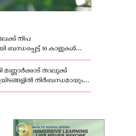
േക്ക് നിപ
ബന്ധപ്പെട്ട് 10 കാളുകൾ
 മണ്ണാർക്കാട് താലൂക്ക്
യിടങ്ങളിൽ നിർബന്ധമായും
ന് കലക്ടർ അറിയിച്ചു