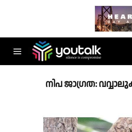
നിപ ജാഗ്രത: വവ്വാല