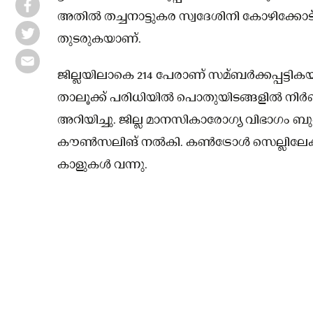
അതിൽ തച്ചനാട്ടുകര സ്വദേശിനി കോഴിക്ക
തുടരുകയാണ്.
ജില്ലയിലാകെ 214 പേരാണ് സമ്ബർക്കപ്പട്ടികയി
താലൂക്ക് പരിധിയിൽ പൊതുയിടങ്ങളിൽ നിർബ
അറിയിച്ചു. ജില്ല മാനസികാരോഗ്യ വിഭാഗം ബ
കൗൺസലിങ് നൽകി. കൺട്രോൾ സെല്ലിലേക്ക് 
കാളുകൾ വന്നു.