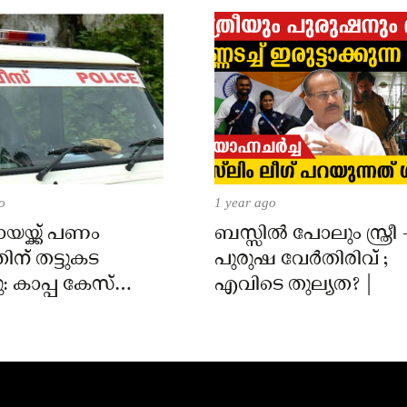
o
1 year ago
ായയ്ക്ക് പണം
ബസ്സിൽ പോലും സ്ത്രീ 
ിന് തട്ടുകട
പുരുഷ വേർതിരിവ് ;
: കാപ്പ കേസ്
എവിടെ തുല്യത? |
ിടിയിൽ; സംഭവം