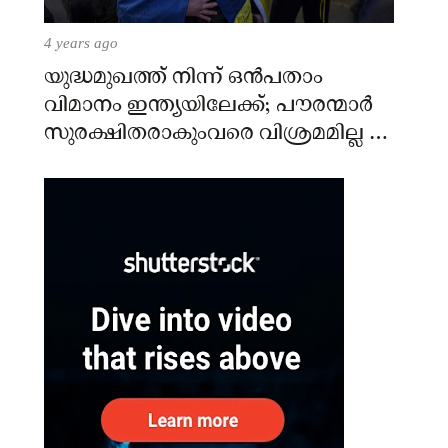
4 years ago
യുദ്ധമുഖത്ത് നിന്ന് ഒൻപതാം
വിമാനം ഇന്ത്യയിലേക്ക്; പൗരന്മാർ
സുരക്ഷിതരാകുംവരെ വിശ്രമമില്ല –
കേന്ദ്രം