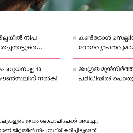
ില്ലയിൽ നിപ
കൺട്രോൾ സെല്ലില
 തച്ചനാട്ടുകര
രോഗവ്യാപനവുമായി 
െഡിക്കൽ കോളജിൽ
വന്നു.
ം ബുധനാഴ്ച 40
ജാഗ്രത മുൻനിർത്തി
 കൗൺസലിങ് നൽകി
പരിധിയിൽ പൊതു
മാസ് ധരിക്കണമെന്
വ്വാലുകളുടെ ജഡം ഭോപാലിലേക്ക് അയച്ചു;
 ജില്ലയിൽ നിപ സ്ഥിരീകരിച്ചിട്ടുള്ളത്.