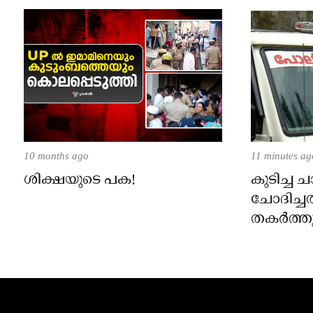
10 months ago
11 minutes ag
ശിക്ഷയുടെ പക!
കുടിച്ച ച
ചോദിച്ചത
തകർത്തു
പ്രതി പ
തിരൂരിൽ