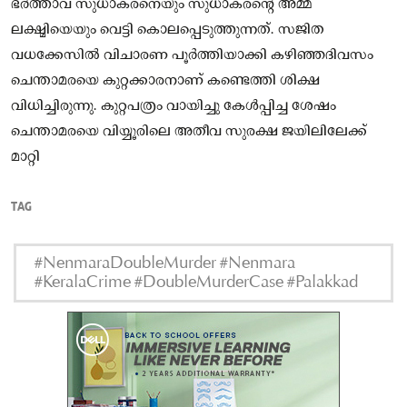
ഭർത്താവ് സുധാകരനെയും സുധാകരന്റെ അമ്മ
ലക്ഷ്മിയെയും വെട്ടി കൊലപ്പെടുത്തുന്നത്. സജിത
വധക്കേസിൽ വിചാരണ പൂർത്തിയാക്കി കഴിഞ്ഞദിവസം
ചെന്താമരയെ കുറ്റക്കാരനാണ് കണ്ടെത്തി ശിക്ഷ
വിധിച്ചിരുന്നു. കുറ്റപത്രം വായിച്ചു കേൾപ്പിച്ച ശേഷം
ചെന്താമരയെ വിയ്യൂരിലെ അതീവ സുരക്ഷ ജയിലിലേക്ക്
മാറ്റി
TAG
#NenmaraDoubleMurder #Nenmara
#KeralaCrime #DoubleMurderCase #Palakkad