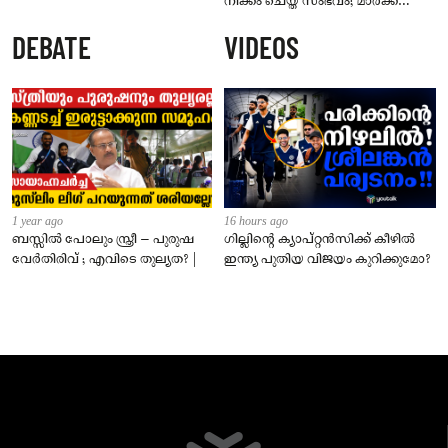
നീക്കം ചെയ്ത സംഭവം; മാർക്ക്
സക്കർബർഗ് മാപ്പ് പറയണം,
DEBATE
VIDEOS
മെറ്റയ്ക്ക് പാർലമെന്ററി സമിതിയുടെ
മുന്നറിയിപ്പ്
1 year ago
16 hours ago
ബസ്സിൽ പോലും സ്ത്രീ – പുരുഷ
ഗില്ലിന്റെ ക്യാപ്റ്റന്‍സിക്ക് കീഴില്‍
വേർതിരിവ് ; എവിടെ തുല്യത? |
ഇന്ത്യ പുതിയ വിജയം കുറിക്കുമോ?