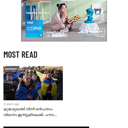
MOST READ
4 years ago
യുദ്ധമുഖത്ത് നിന്ന് ഒൻപതാം
വിമാനം ഇന്ത്യയിലേക്ക്; പൗരന്മാർ
സുരക്ഷിതരാകുംവരെ വിശ്രമമില്ല
– കേന്ദ്രം