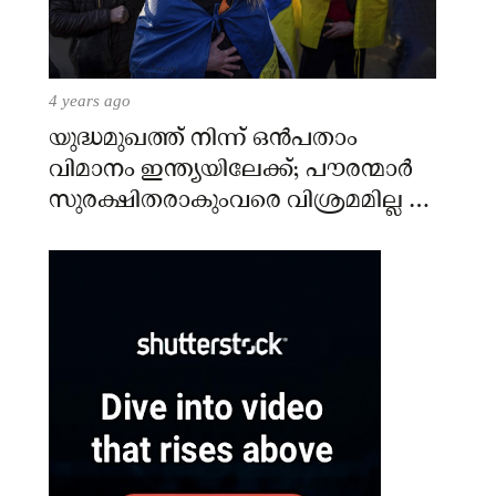
4 years ago
യുദ്ധമുഖത്ത് നിന്ന് ഒൻപതാം
വിമാനം ഇന്ത്യയിലേക്ക്; പൗരന്മാർ
സുരക്ഷിതരാകുംവരെ വിശ്രമമില്ല –
കേന്ദ്രം