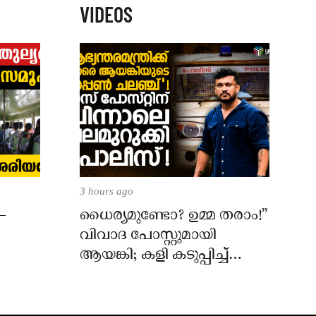
VIDEOS
3 hours ago
–
ധൈര്യമുണ്ടോ? ഉമ്മ തരാം!”
വിവാദ പോസ്റ്റുമായി
ആയങ്കി; കളി കടുപ്പിച്ച്
പോലീസ്!