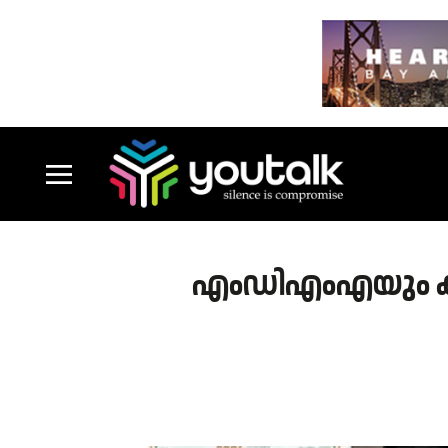
എംഡിഎംഎയും കഞ്ച