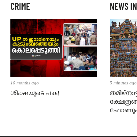
CRIME
NEWS IN
10 months ago
5 minutes ago
ശിക്ഷയുടെ പക!
തമിഴ്‌നാട
ക്ഷേത്രങ
ഫോണുക
ദർശനത്ത
സെപ്റ്റ
നിലവിൽ