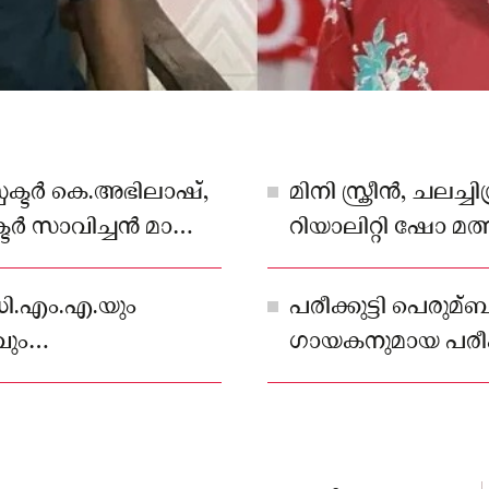
ക്ടര്‍ കെ.അഭിലാഷ്,
മിനി സ്ക്രീൻ, ചലച
 സാവിച്ചന്‍ മാത്യു,
റിയാലിറ്റി ഷോ മത്
്, എ.ഐ.സുബൈര്‍,
്ദു എന്നിവര്‍
ം.ഡി.എം.എ.യും
പരീക്കുട്ടി പെരുമ
ൂടിയത്.
വും
ഗായകനുമായ പരീക്ക
അറിയപ്പെടുന്നത്.