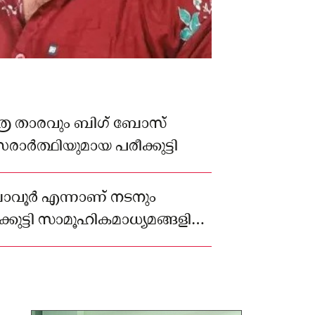
്ചിത്ര താരവും ബിഗ് ബോസ്
സരാർത്ഥിയുമായ പരീക്കുട്ടി
്ബാവൂര്‍ എന്നാണ് നടനും
ുട്ടി സാമൂഹികമാധ്യമങ്ങളില്‍