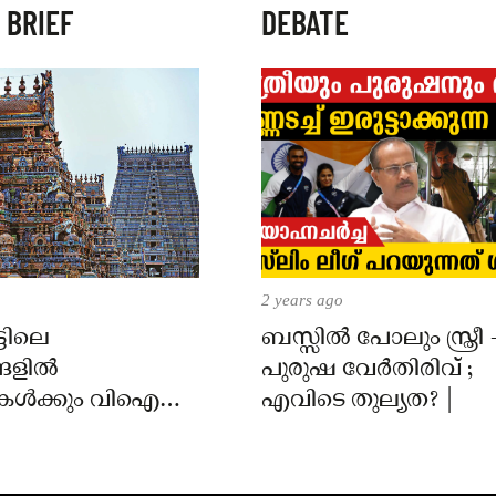
 BRIEF
DEBATE
2 years ago
്ടിലെ
ബസ്സിൽ പോലും സ്ത്രീ 
്ങളിൽ
പുരുഷ വേർതിരിവ് ;
ൾക്കും വിഐപി
എവിടെ തുല്യത? |
ിനും നിയന്ത്രണം;
ംബർ 1 മുതൽ
 വരും