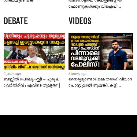
ശിക്ഷയുടെ പക!
തമിഴ്‌നാട്ടിലെ ക്ഷേത്രങ്ങളിൽ
ഫോണുകൾക്കും വിഐപി
ദർശനത്തിനും നിയന്ത്രണം;
DEBATE
VIDEOS
സെപ്റ്റംബർ 1 മുതൽ നിലവിൽ
വരും
2 years ago
3 hours ago
ബസ്സിൽ പോലും സ്ത്രീ – പുരുഷ
ധൈര്യമുണ്ടോ? ഉമ്മ തരാം!” വിവാദ
വേർതിരിവ് ; എവിടെ തുല്യത? |
പോസ്റ്റുമായി ആയങ്കി; കളി
കടുപ്പിച്ച് പോലീസ്!