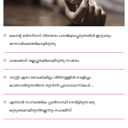
മകന്റെ ബിസിനസ് നിരന്തരം പരാജയപ്പെടുന്നതിൽ ഇരുവരും
മനോവിഷമത്തിലായിരുന്നു.
പാലക്കാട് വല്ലപ്പുഴയിലായിരുന്നു സംഭവം
.രാത്രി ഏറെ വൈകിയിട്ടും വീടിനുള്ളിൽ വെളിച്ചം
കാണാതിരുന്നതിനെ തുടർന്ന് പ്രദേശവാസികൾ
പരിശോധിച്ചപ്പോഴാണ് മൃതദേഹങ്ങൾ കണ്ടെത്തിയത്
എന്നാൽ സാമ്പത്തിക പ്രതിസന്ധി നേരിട്ടിരുന്ന ഒരു
കുടുംബമായിരുന്നില്ലെന്നും പൊലീസ്