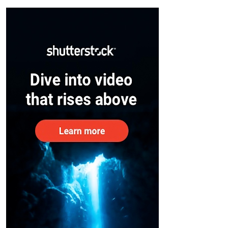
– കേന്ദ്രം