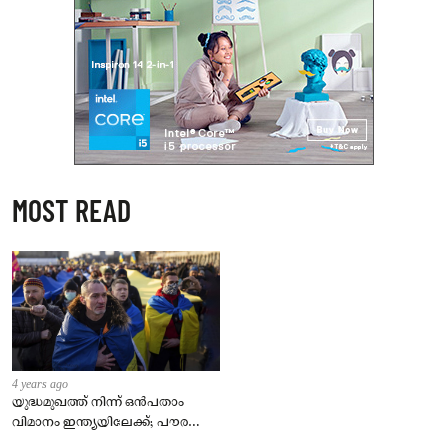
MOST READ
4 years ago
യുദ്ധമുഖത്ത് നിന്ന് ഒൻപതാം
വിമാനം ഇന്ത്യയിലേക്ക്; പൗരന്മാർ
സുരക്ഷിതരാകുംവരെ വിശ്രമമില്ല