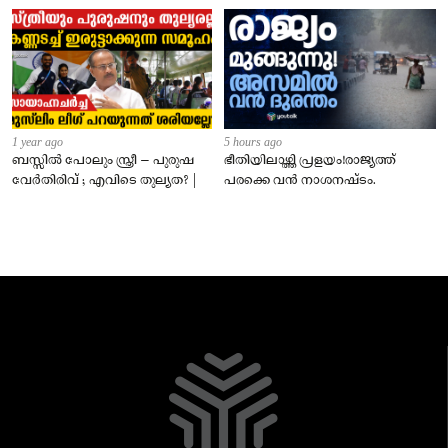
1 year ago
5 hours ago
ബസ്സിൽ പോലും സ്ത്രീ – പുരുഷ
ഭീതിയിലാഴ്ത്തി പ്രളയം!രാജ്യത്ത്
വേർതിരിവ് ; എവിടെ തുല്യത? |
പരക്കെ വൻ നാശനഷ്ടം.