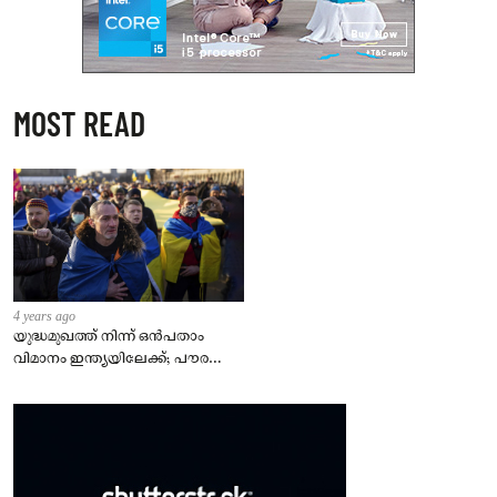
MOST READ
4 years ago
യുദ്ധമുഖത്ത് നിന്ന് ഒൻപതാം
വിമാനം ഇന്ത്യയിലേക്ക്; പൗരന്മാർ
സുരക്ഷിതരാകുംവരെ വിശ്രമമില്ല
– കേന്ദ്രം