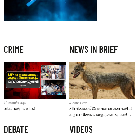
CRIME
NEWS IN BRIEF
10 months ago
4 hours ago
ശിക്ഷയുടെ പക!
പിലിക്കോട് ജനവാസമേഖലയിൽ
കുറുനരിയുടെ ആക്രമണം; രണ്ട്
പേർക്ക് കടിയേറ്റു, ജാഗ്രതാ
DEBATE
VIDEOS
നിർദേശം നൽകി പഞ്ചായത്ത്