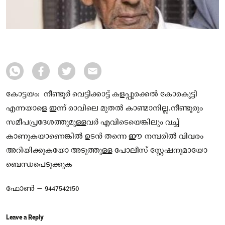
കോട്ടയം: നീണ്ടൂർ വെട്ടിക്കാട്ട് കളപ്പുരക്കൽ കോരകുട്ടി
എന്നയാളെ ഇന്ന് രാവിലെ മുതൽ കാണ്മാനില്ല.നീണ്ടൂരും
സമീപപ്രദേശത്തുമുള്ളവർ എവിടെയെങ്കിലും വച്ച്
കാണുകയാണെങ്കിൽ ഉടൻ തന്നെ ഈ നമ്പരിൽ വിവരം
അറിയിക്കുകയോ അടുത്തുള്ള പോലീസ് സ്റ്റേഷനുമായോ
ബെന്ധപെടുക്കുക
ഫോൺ – 9447542150
Leave a Reply