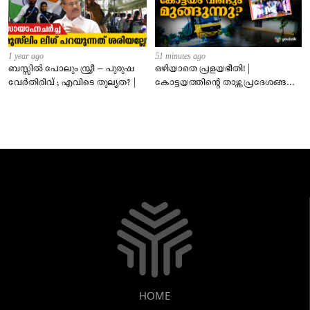
1 year ago
51 minutes ago
ബസ്സിൽ പോലും സ്ത്രീ – പുരുഷ
ഒഴിയാതെ പ്രളയഭീതി! |
വേർതിരിവ് ; എവിടെ തുല്യത? |
കോട്ടയത്തിന്റെ താഴ്ന്ന പ്രദേശങ്ങൾ
ഇപ്പോഴും വെള്ളത്തിനടിയിൽ!
HOME