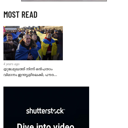
MOST READ
4 years ago
യുദ്ധമുഖത്ത് നിന്ന് ഒൻപതാം
വിമാനം ഇന്ത്യയിലേക്ക്; പൗരന്മാർ
സുരക്ഷിതരാകുംവരെ വിശ്രമമില്ല
– കേന്ദ്രം