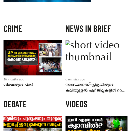
CRIME
NEWS IN BRIEF
10 months ago
6 minutes ago
ശിക്ഷയുടെ പക!
സംസ്ഥാനത്ത് പ്രകൃതിയുടെ
കലിതുള്ളൽ: ഏഴ് ജില്ലകളിൽ റെഡ്
അലർട്ട്; അടുത്ത മൂന്ന് മണിക്കൂർ
DEBATE
VIDEOS
നിർണായകം