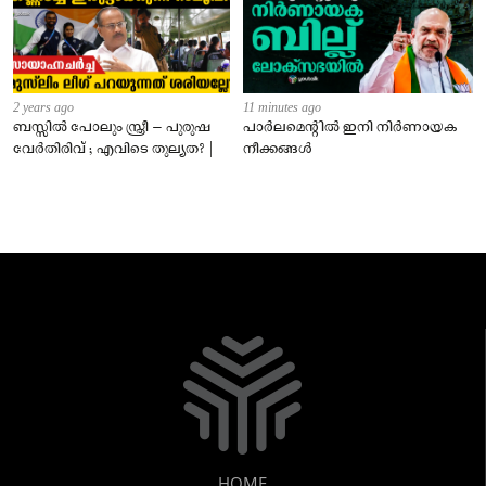
2 years ago
11 minutes ago
ബസ്സിൽ പോലും സ്ത്രീ – പുരുഷ
പാർലമെന്റിൽ ഇനി നിർണായക
വേർതിരിവ് ; എവിടെ തുല്യത? |
നീക്കങ്ങൾ
HOME