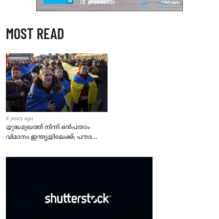
MOST READ
4 years ago
യുദ്ധമുഖത്ത് നിന്ന് ഒൻപതാം
വിമാനം ഇന്ത്യയിലേക്ക്; പൗരന്മാർ
സുരക്ഷിതരാകുംവരെ വിശ്രമമില്ല
– കേന്ദ്രം