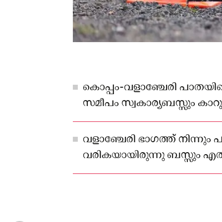
കൊപ്പം-വളാഞ്ചേരി പാതയിലെ 
സമീപം സ്വകാര്യബസ്സും കാറും ക
നിരവധിപേർക്ക് പരിക്ക്.
വളാഞ്ചേരി ഭാഗത്ത് നിന്നും പട
വരികയായിരുന്നു ബസ്സും എ
അപകടത്തിപ്പെട്ടത്.