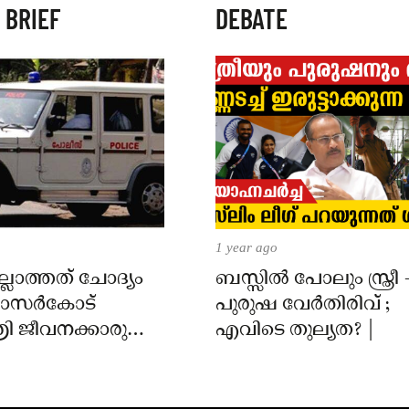
 BRIEF
DEBATE
1 year ago
്ലാത്തത് ചോദ്യം
ബസ്സിൽ പോലും സ്ത്രീ 
 കാസർകോട്
പുരുഷ വേർതിരിവ് ;
ി ജീവനക്കാരുടെ
എവിടെ തുല്യത? |
ിൽ
ാർക്കെതിരെ കേസ്