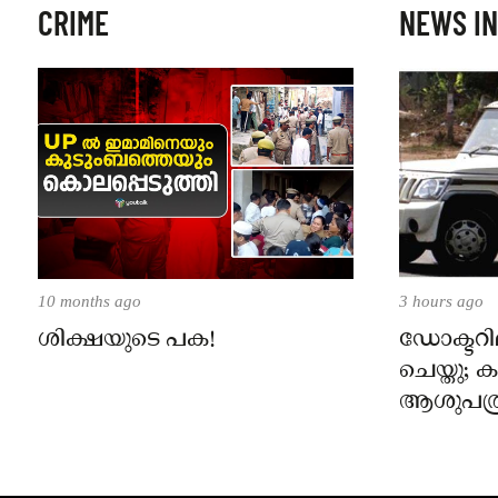
CRIME
NEWS IN
10 months ago
3 hours ago
ശിക്ഷയുടെ പക!
ഡോക്ടറില
ചെയ്തു;
ആശുപത്ര
പരാതിയ
നാട്ടുക