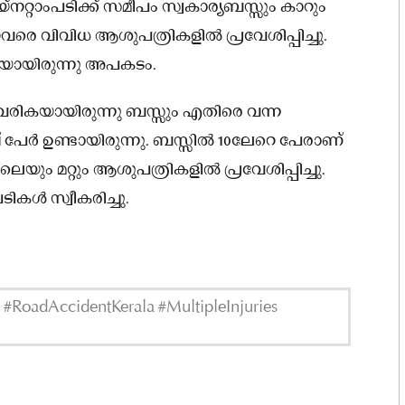
‌നറ്റാംപടിക്ക് സമീപം സ്വകാര്യബസ്സും കാറും
കേറ്റവരെ വിവിധ ആശുപത്രികളിൽ പ്രവേശിപ്പിച്ചു.
യായിരുന്നു അപകടം.
ക് വരികയായിരുന്നു ബസ്സും എതിരെ വന്ന
് പേർ ഉണ്ടായിരുന്നു. ബസ്സിൽ 10ലേറെ പേരാണ്
ലെയും മറ്റും ആശുപത്രികളിൽ പ്രവേശിപ്പിച്ചു.
കൾ സ്വീകരിച്ചു.
RoadAccidentKerala #MultipleInjuries