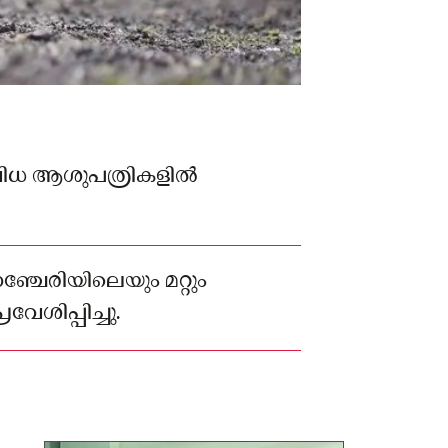
ിവിധ ആശുപത്രികളിൽ
ഞ്ചേരിയിലെയും മറ്റും
േശിപ്പിച്ചു.