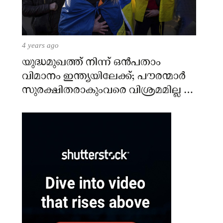
4 years ago
യുദ്ധമുഖത്ത് നിന്ന് ഒൻപതാം
വിമാനം ഇന്ത്യയിലേക്ക്; പൗരന്മാർ
സുരക്ഷിതരാകുംവരെ വിശ്രമമില്ല –
കേന്ദ്രം