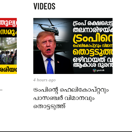
VIDEOS
4 hours ago
–
ട്രംപിന്റെ ഹെലികോപ്റ്ററും
പാസഞ്ചര്‍ വിമാനവും
തൊട്ടടുത്ത്