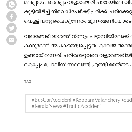
മലപ്പുറം : കൊപ്പം-വളാഞ്ചേരി പാതയിലെ വിയ്
കൂട്ടിയിടിച്ച് നിരവധിപേർക്ക് പരിക്ക്. പരിക്
വെളളിയാഴ്ച വൈകുന്നേരം മൂന്നരമണിയോടെ
വളാഞ്ചേരി ഭാഗത്ത് നിന്നും പട്ടാമ്പിയിലേക്
കാറുമാണ് അപകടത്തിപ്പെട്ടത്. കാറിൽ അഞ്ച
ഉണ്ടായിരുന്നത്. പരിക്കേറ്റവരെ വളാഞ്ചേരിയി
കൊപ്പം പോലീസ് സ്ഥലത്ത് എത്തി മേൽനടപടി
TAG
#BusCarAccident #KoppamValancheryRoad #
#KeralaNews #TrafficAccident