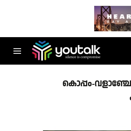
കൊപ്പം-വളാഞ്ചേ