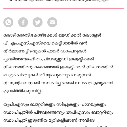
18-ന് നടത്തിയ പരിശോധനയിലാണ് അന്ന് ചൂണ്ടിക്കാട്ടിയ
പ്രശ്‌നങ്ങൾ പരിഹരിക്കപ്പെട്ടിട്ടില്ലെന്ന് ഇലക്ട്രിക്കൽ വിഭാഗം
കണ്ടെത്തി വീണ്ടും റിപ്പോർട്ട് നൽകിയിട്ടുണ്ട്.
കോഴിക്കോട്:കോഴിക്കോട് മെഡിക്കൽ കോളേജ്
പി.എം.എസ്.എസ്‌വൈ കെട്ടിടത്തിൽ വൻ
നിർമ്മാണപ്പിഴവുകൾ ഫയർ ഡാംപറുകൾ
പ്രവർത്തനരഹിതം,പിഡബ്ല്യുഡി ഇലക്ട്രിക്കൽ
വിഭാഗത്തിന്റെ കണ്ടെത്തൽ ഇലക്ട്രിക്കൽ വിഭാഗത്തിൽ
മാത്രം പിഴവുകൾ.തീയും പുകയും പടരുന്നത്
നിയന്ത്രിക്കാനായി സ്ഥാപിച്ച ഫയർ ഡാംപർ കൃത്യമായി
പ്രവർത്തിക്കുന്നില്ല.
യുപി.എസും ബാറ്ററികളും സ്വിച്ചുകളും പാനലുകളും
സ്ഥാപിച്ചതിൽ പിഴവുണ്ടെന്നും യുപിഎസും ബാറ്ററിയും
സ്ഥാപിച്ചത് ഇടുങ്ങിയ മുറികളിലാണ് അവിടെ