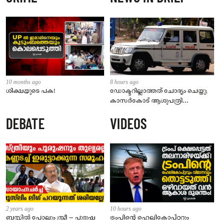
10 months ago
8 hours ago
ശിക്ഷയുടെ പക!
ഡോക്ടറില്ലാത്തത് ചോദ്യം ചെയ്തു;
കാസർകോട് ആശുപത്രി
ജീവനക്കാരുടെ പരാതിയിൽ
DEBATE
VIDEOS
നാട്ടുകാർക്കെതിരെ കേസ്
2 years ago
10 hours ago
ബസ്സിൽ പോലും സ്ത്രീ – പുരുഷ
ട്രംപിന്റെ ഹെലികോപ്റ്ററും