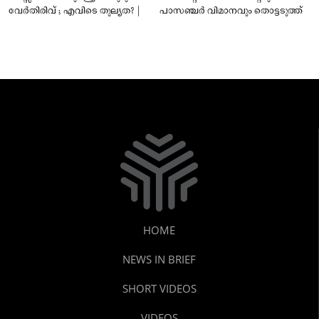
വേർതിരിവ് ; എവിടെ തുല്യത? |
പാസഞ്ചര്‍ വിമാനവും തൊട്ടടുത്ത്
HOME
NEWS IN BRIEF
SHORT VIDEOS
VIDEOS