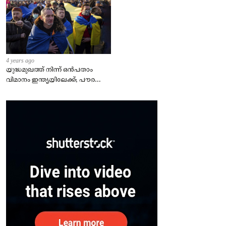
4 years ago
യുദ്ധമുഖത്ത് നിന്ന് ഒൻപതാം
വിമാനം ഇന്ത്യയിലേക്ക്; പൗരന്മാർ
സുരക്ഷിതരാകുംവരെ വിശ്രമമില്ല
– കേന്ദ്രം