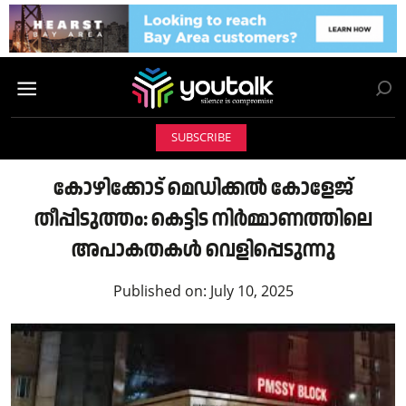
SUBSCRIBE
കോഴിക്കോട് മെഡിക്കൽ കോളേജ്
തീപ്പിടുത്തം: കെട്ടിട നിർമ്മാണത്തിലെ
അപാകതകൾ വെളിപ്പെടുന്നു
Published on:
July 10, 2025