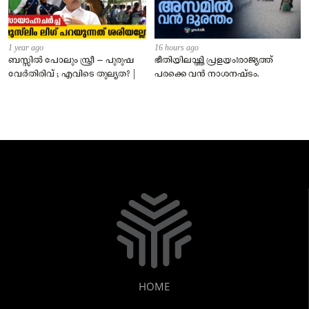
1 year ago
16 hours ago
ബസ്സിൽ പോലും സ്ത്രീ – പുരുഷ
ഭീതിയിലാഴ്ത്തി പ്രളയം!രാജ്യത്ത്
വേർതിരിവ് ; എവിടെ തുല്യത? |
പരക്കെ വൻ നാശനഷ്ടം.
HOME