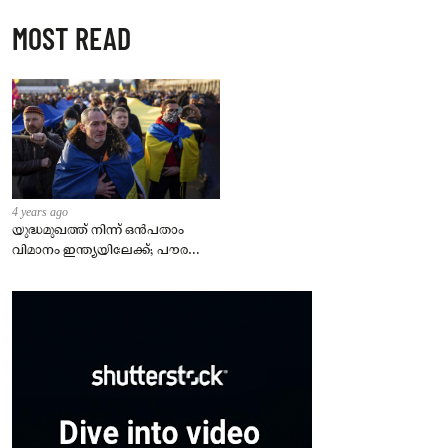
MOST READ
4 years ago
യുദ്ധമുഖത്ത് നിന്ന് ഒൻപതാം
വിമാനം ഇന്ത്യയിലേക്ക്; പൗരന്മാർ
സുരക്ഷിതരാകുംവരെ വിശ്രമമില്ല
– കേന്ദ്രം