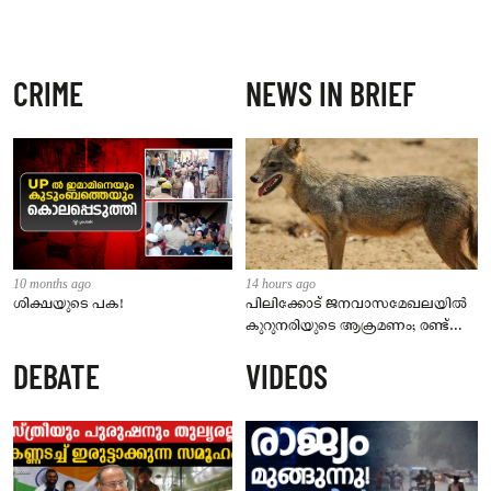
CRIME
NEWS IN BRIEF
10 months ago
14 hours ago
ശിക്ഷയുടെ പക!
പിലിക്കോട് ജനവാസമേഖലയിൽ
കുറുനരിയുടെ ആക്രമണം; രണ്ട്
പേർക്ക് കടിയേറ്റു, ജാഗ്രതാ
DEBATE
VIDEOS
നിർദേശം നൽകി പഞ്ചായത്ത്