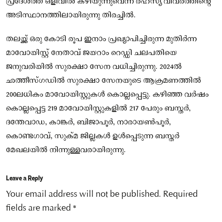
പ്രദേശത്ത് ഒളിവില്‍ കഴിയുന്നുവെന്ന രഹസ്യ വിവരത്തിന്റെ
അടിസ്ഥാനത്തിലായിരുന്നു തിരച്ചില്‍.
തലയ്ക്ക് ഒരു കോടി രൂപ ഇനാം പ്രഖ്യാപിച്ചിരുന്ന മുതിർന്ന
മാവോയിസ്റ്റ് നേതാവ് ജയറാം റെഡ്ഡി ചലപതിയെ
ജനുവരിയിൽ സുരക്ഷാ സേന വധിച്ചിരുന്നു. 2024ൽ
ഛത്തീസ്ഗഡിൽ സുരക്ഷാ സേനയുടെ ആക്രമണത്തിൽ
200ലധികം മാവോയിസ്റ്റുകൾ കൊല്ലപ്പെട്ടു. കഴിഞ്ഞ വർഷം
കൊല്ലപ്പെട്ട 219 മാവോയിസ്റ്റുകളിൽ 217 പേരും ബസ്തർ,
ദന്തേവാഡ, കാങ്കർ, ബിജാപൂർ, നാരായൺപൂർ,
കൊണ്ടഗാവ്, സുക്മ ജില്ലകൾ ഉൾപ്പെടുന്ന ബസ്തർ
മേഖലയിൽ നിന്നുള്ളവരായിരുന്നു.
Leave a Reply
Your email address will not be published.
Required
fields are marked
*