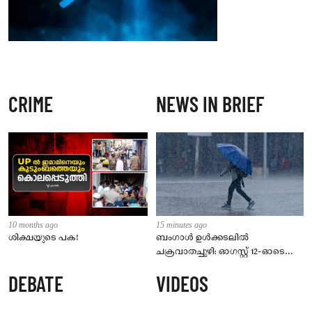
CRIME
NEWS IN BRIEF
10 months ago
15 minutes ago
ശിക്ഷയുടെ പക!
ബംഗാൾ ഉൾക്കടലിൽ
ചക്രവാതച്ചുഴി: ഓഗസ്റ്റ് 12-ഓടെ
ന്യൂനമർദ്ദമാകും; സംസ്ഥാനത്ത് 5
DEBATE
VIDEOS
ദിവസം മഴ മുന്നറിയിപ്പ്