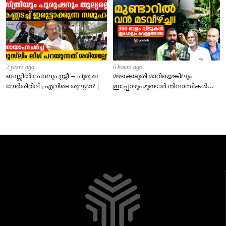
2 years ago
6 hours ago
ബസ്സിൽ പോലും സ്ത്രീ – പുരുഷ
മഴക്കെടുതി മാറിയെങ്കിലും
വേർതിരിവ് ; എവിടെ തുല്യത? |
ഇപ്പോഴും മുണ്ടാർ നിവാസികൾ
വെള്ളത്തിൽ!വിചാരിക്കുന്നതിലും
ഭീകരം!!!!