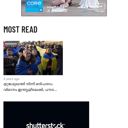
MOST READ
4 years ago
യുദ്ധമുഖത്ത് നിന്ന് ഒൻപതാം
വിമാനം ഇന്ത്യയിലേക്ക്; പൗരന്മാർ
സുരക്ഷിതരാകുംവരെ വിശ്രമമില്ല
– കേന്ദ്രം