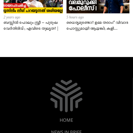
2 years ago
5 hours ago
ബസ്സിൽ പോലും സ്ത്രീ – പുരുഷ
ധൈര്യമുണ്ടോ? ഉമ്മ തരാം!” വിവാദ
വേർതിരിവ് ; എവിടെ തുല്യത? |
പോസ്റ്റുമായി ആയങ്കി; കളി
കടുപ്പിച്ച് പോലീസ്!
HOME
NEWS IN BRIEF