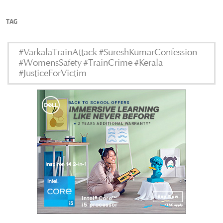
TAG
#VarkalaTrainAttack #SureshKumarConfession
#WomensSafety #TrainCrime #Kerala
#JusticeForVictim