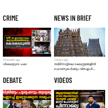
CRIME
NEWS IN BRIEF
10 months ago
3 hours ago
ശിക്ഷയുടെ പക!
തമിഴ്‌നാട്ടിലെ ക്ഷേത്രങ്ങളിൽ
ഫോണുകൾക്കും വിഐപി
ദർശനത്തിനും നിയന്ത്രണം;
DEBATE
VIDEOS
സെപ്റ്റംബർ 1 മുതൽ നിലവിൽ
വരും