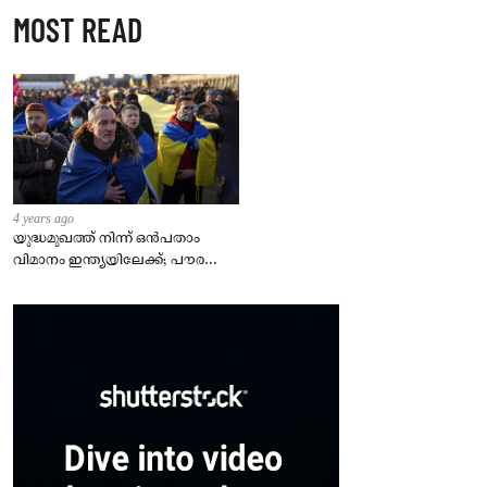
MOST READ
4 years ago
യുദ്ധമുഖത്ത് നിന്ന് ഒൻപതാം
വിമാനം ഇന്ത്യയിലേക്ക്; പൗരന്മാർ
സുരക്ഷിതരാകുംവരെ വിശ്രമമില്ല
– കേന്ദ്രം