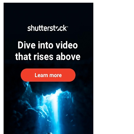
– കേന്ദ്രം