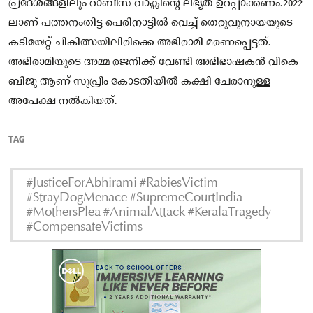
പ്രദേശങ്ങളിലും റാബീസ് വാക്സിൻ്റെ ലഭ്യത ഉറപ്പാക്കണം.2022
ലാണ് പത്തനംതിട്ട പെരിനാട്ടിൽ വെച്ച് തെരുവുനായയുടെ
കടിയേറ്റ് ചികിത്സയിലിരിക്കെ അഭിരാമി മരണപ്പെട്ടത്.
അഭിരാമിയുടെ അമ്മ രജനിക്ക് വേണ്ടി അഭിഭാഷകൻ വികെ
ബിജു ആണ് സുപ്രീം കോടതിയിൽ കക്ഷി ചേരാനുള്ള
അപേക്ഷ നൽകിയത്.
TAG
#JusticeForAbhirami #RabiesVictim
#StrayDogMenace #SupremeCourtIndia
#MothersPlea #AnimalAttack #KeralaTragedy
#CompensateVictims