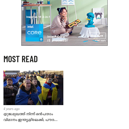
MOST READ
4 years ago
യുദ്ധമുഖത്ത് നിന്ന് ഒൻപതാം
വിമാനം ഇന്ത്യയിലേക്ക്; പൗരന്മാർ
സുരക്ഷിതരാകുംവരെ വിശ്രമമില്ല