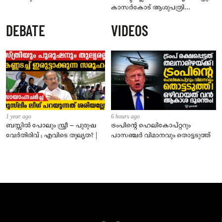
കാസർകോട് ആശുപത്രി
ജീവനക്കാരുടെ പരാതിയിൽ
DEBATE
VIDEOS
നാട്ടുകാർക്കെതിരെ കേസ്
1 year ago
6 hours ago
ബസ്സിൽ പോലും സ്ത്രീ – പുരുഷ
ട്രംപിന്റെ ഹെലികോപ്റ്ററും
വേർതിരിവ് ; എവിടെ തുല്യത? |
പാസഞ്ചര്‍ വിമാനവും തൊട്ടടുത്ത്