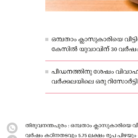
ഒമ്പതാം ക്ലാസുകാരിയെ വീട്ടി
കേസിൽ യുവാവിന് 30 വർഷം
ലക്ഷം രൂപ പിഴയും വിധിച്ച്
പീഡനത്തിനു ശേഷം വിവാഹ
വർക്കലയിലെ ഒരു റിസോർട്
പ്രതി പെൺകുട്ടിയെ നിരവധി 
തിരുവനന്തപുരം : ഒമ്പതാം ക്ലാസുകാരിയെ വീ
വർഷം കഠിനതടവും 5.75 ലക്ഷം രൂപ പിഴയും വ