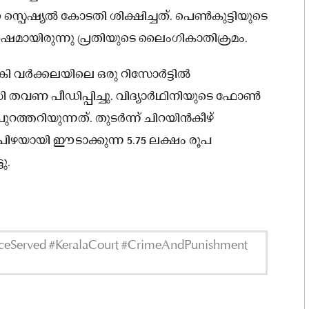
സ്പെഷ്യൽ കോടതി ശിക്ഷിച്ചത്. പെൺകുട്ടിയുടെ
േഷമായിരുന്നു പ്രതിയുടെ ലൈംഗികാതിക്രമം.
ി വർക്കലയിലെ ഒരു റിസോർട്ടിൽ
 തവണ പീഡിപ്പിച്ചു. വിദ്യാർഥിനിയുടെ ഫോൺ
ത്തറിയുന്നത്. തുടർന്ന് ചിറയിൻകീഴ്
ിഴയായി ഈടാക്കുന്ന 5.75 ലക്ഷം രൂപ
ു.
ceServed #KeralaCourt #CrimeAndPunishment