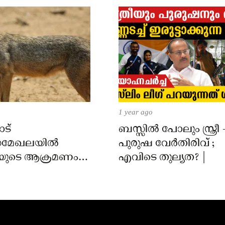
1 year ago
ട്
ബസ്സിൽ പോലും സ്ത്രീ 
മേഖലയിൽ
പുരുഷ വേർതിരിവ് ;
യുടെ ആക്രമണം;
എവിടെ തുല്യത? |
ക്ക് കടിയേറ്റു,
 നിർദേശം നൽകി
്ത്