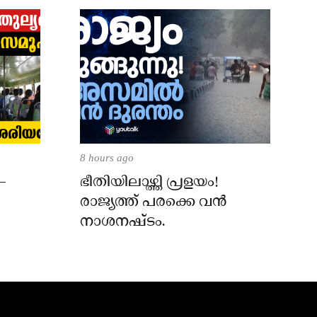
8 hours ago
–
ഭീതിയിലാഴ്ത്തി പ്രളയം!
രാജ്യത്ത് പരക്കെ വൻ
നാശനഷ്ടം.