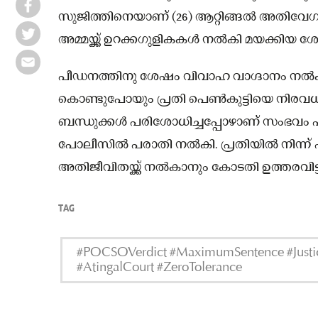
സുജിത്തിനെയാണ് (26) ആറ്റിങ്ങൽ അതിവേഗ 
അമ്മയ്ക്ക് ഉറക്കഗുളികകൾ നൽകി മയക്കിയ ശ
പീഡനത്തിനു ശേഷം വിവാഹ വാഗ്ദാനം നൽക
കൊണ്ടുപോയും പ്രതി പെൺകുട്ടിയെ നിരവധി
ബന്ധുക്കൾ പരിശോധിച്ചപ്പോഴാണ് സംഭവം പുറ
പോലീസിൽ പരാതി നൽകി. പ്രതിയിൽ നിന്ന് പ
അതിജീവിതയ്ക്ക് നൽകാനും കോടതി ഉത്തരവിട്ട
TAG
#POCSOVerdict #MaximumSentence #Justi
#AtingalCourt #ZeroTolerance