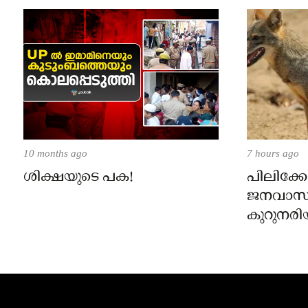
10 months ago
7 hours ago
ശിക്ഷയുടെ പക!
പിലിക്കോ
ജനവാസ
കുറുനരി
രണ്ട് പേർ
ജാഗ്രതാ
പഞ്ചായത