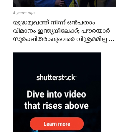
4 years ago
യുദ്ധമുഖത്ത് നിന്ന് ഒൻപതാം
വിമാനം ഇന്ത്യയിലേക്ക്; പൗരന്മാർ
സുരക്ഷിതരാകുംവരെ വിശ്രമമില്ല –
കേന്ദ്രം