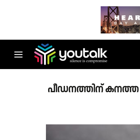
പീഡനത്തിന് കനത്ത ശ