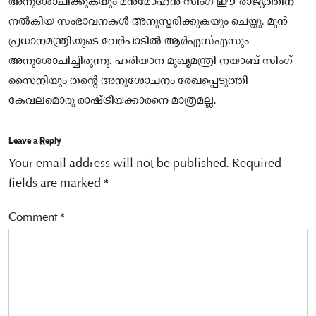
അനുശോചിക്കുകയും മൻമോഹൻ സിംഗ് ഈ രാജ്യത്തിന്
നൽകിയ സംഭാവനകൾ അനുസ്മരിക്കുകയും ചെയ്തു. മുൻ
പ്രധാനമന്ത്രിയുടെ വേർപാടിൽ ആർഎസ്എസും
അനുശോചിച്ചിരുന്നു. ഹരിയാന മുഖ്യമന്ത്രി നയാബ് സിംഗ്
സൈനിയും തന്റെ അനുശോചനം രേഖപ്പെടുത്തി
കേവലമൊരു രാഷ്ട്രീയക്കാരനെ മാത്രമല്ല.
Leave a Reply
Your email address will not be published.
Required
fields are marked
*
Comment
*