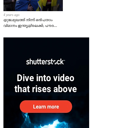
4 years ago
യുദ്ധമുഖത്ത് നിന്ന് ഒൻപതാം
വിമാനം ഇന്ത്യയിലേക്ക്; പൗരന്മാർ
സുരക്ഷിതരാകുംവരെ വിശ്രമമില്ല
– കേന്ദ്രം