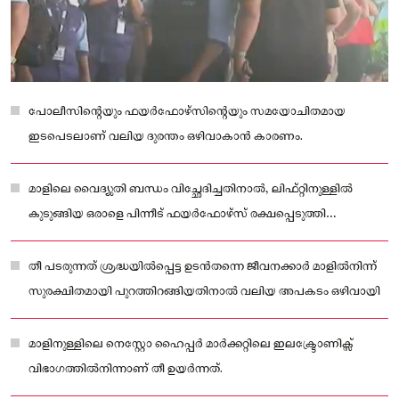
പോലീസിൻ്റെയും ഫയർഫോഴ്സിൻ്റെയും സമയോചിതമായ
ഇടപെടലാണ് വലിയ ദുരന്തം ഒഴിവാകാൻ കാരണം.
മാളിലെ വൈദ്യുതി ബന്ധം വിച്ഛേദിച്ചതിനാൽ, ലിഫ്റ്റിനുള്ളിൽ
കുടുങ്ങിയ ഒരാളെ പിന്നീട് ഫയർഫോഴ്സ് രക്ഷപ്പെടുത്തി
പുറത്തെത്തിച്ചു
തീ പടരുന്നത് ശ്രദ്ധയിൽപ്പെട്ട ഉടൻതന്നെ ജീവനക്കാർ മാളിൽനിന്ന്
സുരക്ഷിതമായി പുറത്തിറങ്ങിയതിനാൽ വലിയ അപകടം ഒഴിവായി
മാളിനുള്ളിലെ നെസ്റ്റോ ഹൈപ്പർ മാർക്കറ്റിലെ ഇലക്ട്രോണിക്സ്
വിഭാഗത്തിൽനിന്നാണ് തീ ഉയർന്നത്.