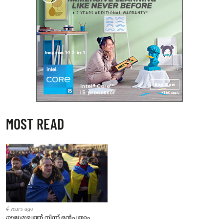
MOST READ
4 years ago
യുദ്ധമുഖത്ത് നിന്ന് ഒൻപതാം