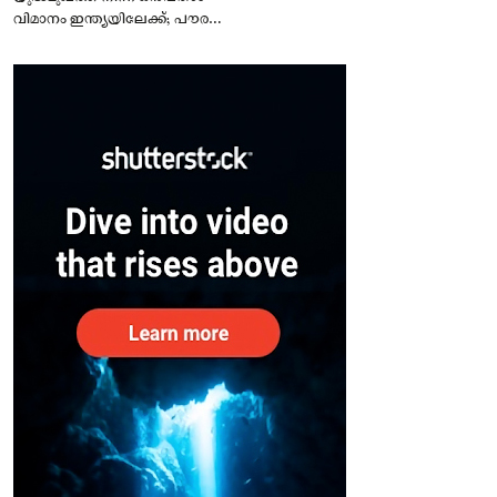
വിമാനം ഇന്ത്യയിലേക്ക്; പൗരന്മാർ
സുരക്ഷിതരാകുംവരെ വിശ്രമമില്ല
– കേന്ദ്രം