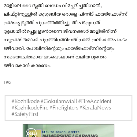
മാളിലെ വൈദ്യുതി ബന്ധം വിച്ഛേദിച്ചതിനാൽ,
ലിഫ്റ്റിനുള്ളിൽ കുടുങ്ങിയ ഒരാളെ പിന്നീട് ഫയർഫോഴ്സ്
രക്ഷപ്പെടുത്തി പുറത്തെത്തിച്ചു. തീ പടരുന്നത്
ശ്രദ്ധയിൽപ്പെട്ട ഉടൻതന്നെ ജീവനക്കാർ മാളിൽനിന്ന്
സുരക്ഷിതമായി പുറത്തിറങ്ങിയതിനാൽ വലിയ അപകടം
ഒഴിവായി. പോലീസിൻ്റെയും ഫയർഫോഴ്സിൻ്റെയും
സമയോചിതമായ ഇടപെടലാണ് വലിയ ദുരന്തം
ഒഴിവാകാൻ കാരണം.
TAG
#Kozhikode #GokulamMall #FireAccident
#KozhikodeFire #Firefighters #KeralaNews
#SafetyFirst