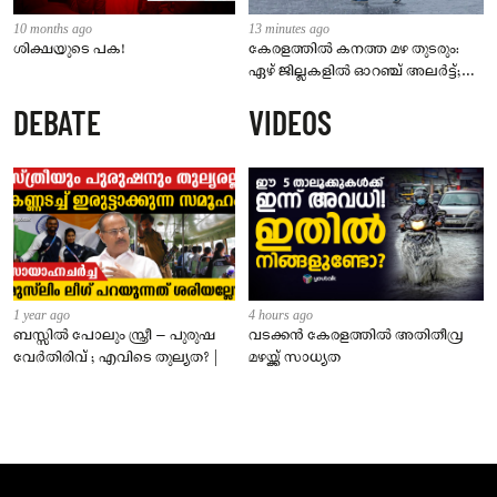
10 months ago
13 minutes ago
ശിക്ഷയുടെ പക!
കേരളത്തിൽ കനത്ത മഴ തുടരും:
ഏഴ് ജില്ലകളിൽ ഓറഞ്ച് അലർട്ട്;
ജാഗ്രതാ നിർദേശവുമായി
DEBATE
VIDEOS
അധികൃതർ
1 year ago
4 hours ago
ബസ്സിൽ പോലും സ്ത്രീ – പുരുഷ
വടക്കൻ കേരളത്തിൽ അതിതീവ്ര
വേർതിരിവ് ; എവിടെ തുല്യത? |
മഴയ്ക്ക് സാധ്യത