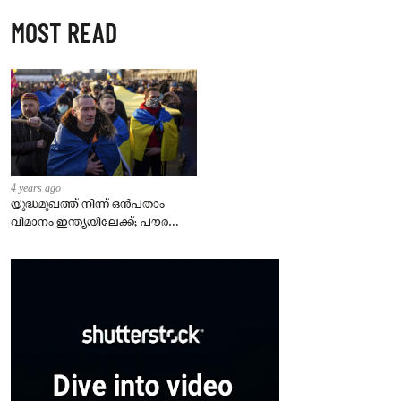
MOST READ
4 years ago
യുദ്ധമുഖത്ത് നിന്ന് ഒൻപതാം
വിമാനം ഇന്ത്യയിലേക്ക്; പൗരന്മാർ
സുരക്ഷിതരാകുംവരെ വിശ്രമമില്ല
– കേന്ദ്രം