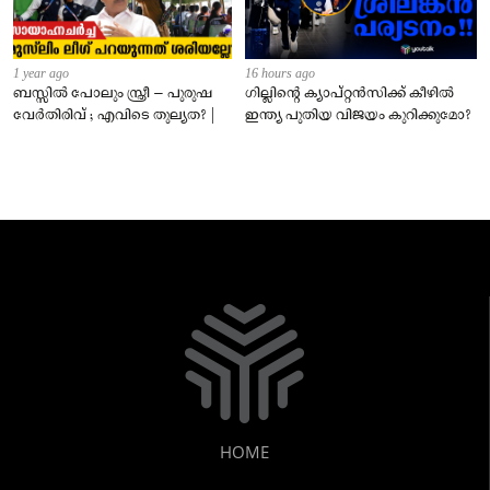
1 year ago
16 hours ago
ബസ്സിൽ പോലും സ്ത്രീ – പുരുഷ
ഗില്ലിന്റെ ക്യാപ്റ്റന്‍സിക്ക് കീഴില്‍
വേർതിരിവ് ; എവിടെ തുല്യത? |
ഇന്ത്യ പുതിയ വിജയം കുറിക്കുമോ?
HOME