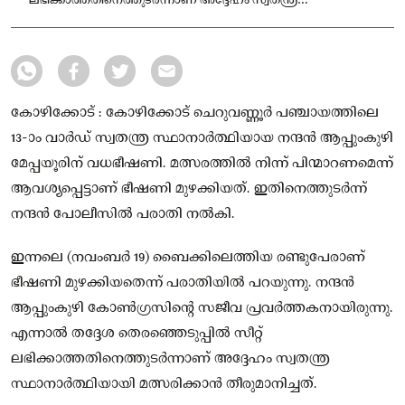
ലഭിക്കാത്തതിനെത്തുടർന്നാണ് അദ്ദേഹം സ്വതന്ത്ര
സ്ഥാനാർത്ഥിയായി മത്സരിക്കാൻ തീരുമാനിച്ചത്.
കോഴിക്കോട് : കോഴിക്കോട് ചെറുവണ്ണൂർ പഞ്ചായത്തിലെ
13-ാം വാർഡ് സ്വതന്ത്ര സ്ഥാനാർത്ഥിയായ നന്ദൻ ആപ്പുംകുഴി
മേപ്പയൂരിന് വധഭീഷണി. മത്സരത്തിൽ നിന്ന് പിന്മാറണമെന്ന്
ആവശ്യപ്പെട്ടാണ് ഭീഷണി മുഴക്കിയത്. ഇതിനെത്തുടർന്ന്
നന്ദൻ പോലീസിൽ പരാതി നൽകി.
ഇന്നലെ (നവംബർ 19) ബൈക്കിലെത്തിയ രണ്ടുപേരാണ്
ഭീഷണി മുഴക്കിയതെന്ന് പരാതിയിൽ പറയുന്നു. നന്ദൻ
ആപ്പുംകുഴി കോൺഗ്രസിൻ്റെ സജീവ പ്രവർത്തകനായിരുന്നു.
എന്നാൽ തദ്ദേശ തെരഞ്ഞെടുപ്പിൽ സീറ്റ്
ലഭിക്കാത്തതിനെത്തുടർന്നാണ് അദ്ദേഹം സ്വതന്ത്ര
സ്ഥാനാർത്ഥിയായി മത്സരിക്കാൻ തീരുമാനിച്ചത്.