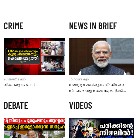
CRIME
NEWS IN BRIEF
10 months ago
15 hours ago
ശിക്ഷയുടെ പക!
നരേന്ദ്ര മോദിയുടെ വീഡിയോ
നീക്കം ചെയ്ത സംഭവം; മാർക്ക്
സക്കർബർഗ് മാപ്പ് പറയണം,
DEBATE
VIDEOS
മെറ്റയ്ക്ക് പാർലമെന്ററി സമിതിയുടെ
മുന്നറിയിപ്പ്