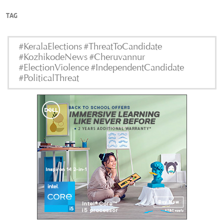
TAG
#KeralaElections #ThreatToCandidate
#KozhikodeNews #Cheruvannur
#ElectionViolence #IndependentCandidate
#PoliticalThreat