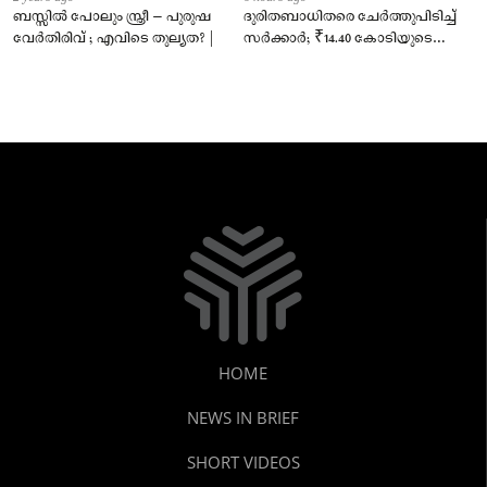
ബസ്സിൽ പോലും സ്ത്രീ – പുരുഷ
ദുരിതബാധിതരെ ചേർത്തുപിടിച്ച്
വേർതിരിവ് ; എവിടെ തുല്യത? |
സർക്കാർ; ₹14.40 കോടിയുടെ
‘സ്നേഹസാന്ത്വനം’
HOME
NEWS IN BRIEF
SHORT VIDEOS