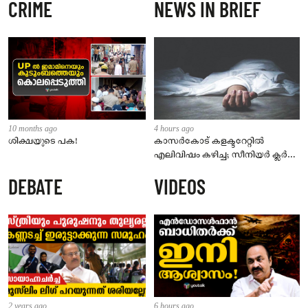
CRIME
NEWS IN BRIEF
10 months ago
4 hours ago
ശിക്ഷയുടെ പക!
കാസർകോട് കളക്ടറേറ്റിൽ
എലിവിഷം കഴിച്ച; സീനിയർ ക്ലർക്ക്
മരിച്ചു
DEBATE
VIDEOS
2 years ago
6 hours ago