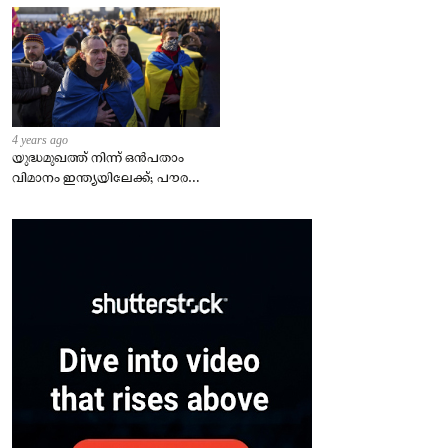
4 years ago
യുദ്ധമുഖത്ത് നിന്ന് ഒൻപതാം
വിമാനം ഇന്ത്യയിലേക്ക്; പൗരന്മാർ
സുരക്ഷിതരാകുംവരെ വിശ്രമമില്ല
– കേന്ദ്രം