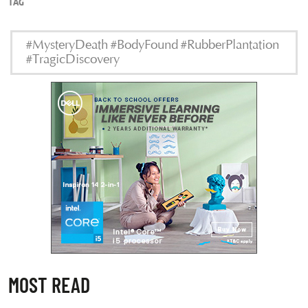
TAG
#MysteryDeath #BodyFound #RubberPlantation
#TragicDiscovery
MOST READ