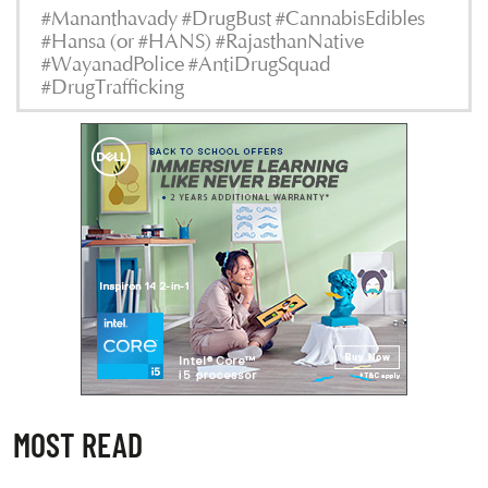
#Mananthavady #DrugBust #CannabisEdibles
#Hansa (or #HANS) #RajasthanNative
#WayanadPolice #AntiDrugSquad
#DrugTrafficking
MOST READ