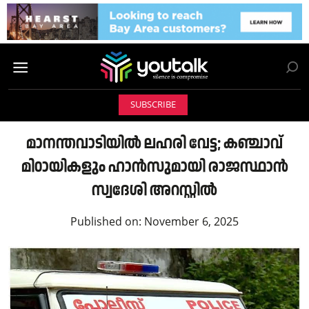
SUBSCRIBE
മാനന്തവാടിയിൽ ലഹരി വേട്ട; കഞ്ചാവ്
മിഠായികളും ഹാൻസുമായി രാജസ്ഥാൻ
സ്വദേശി അറസ്റ്റിൽ
Published on:
November 6, 2025