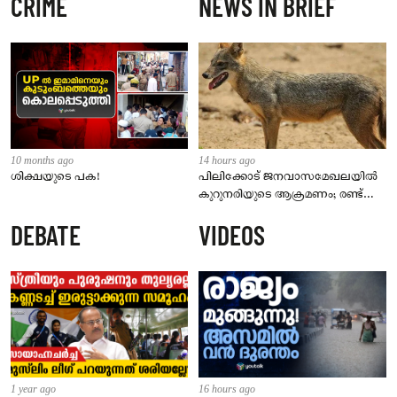
CRIME
NEWS IN BRIEF
10 months ago
14 hours ago
ശിക്ഷയുടെ പക!
പിലിക്കോട് ജനവാസമേഖലയിൽ
കുറുനരിയുടെ ആക്രമണം; രണ്ട്
പേർക്ക് കടിയേറ്റു, ജാഗ്രതാ
DEBATE
VIDEOS
നിർദേശം നൽകി പഞ്ചായത്ത്
1 year ago
16 hours ago