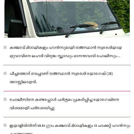
കഞ്ചാവ് മിഠായികളും ഹാൻസുമായി രാജസ്ഥാൻ സ്വദേശിയായ
യുവാവിനെ ലഹരി വിരുദ്ധ സ്ക്വാഡും മാനന്തവാടി പോലീസും
ചേർന്ന് പിടികൂടി.
പീച്ചങ്ങോട് വെച്ചാണ് രാജസ്ഥാൻ സ്വദേശി യോഗേഷ് (28)
അറസ്റ്റിലായത്.
പോലീസിനെ കണ്ടപ്പോൾ പരിഭ്രമം പ്രകടിപ്പിച്ച യോഗേഷിനെ
വിശദമായി പരിശോധിച്ചു.
ഇയാളിൽനിന്ന് 58.61 ഗ്രാം കഞ്ചാവ് മിഠായികളും 13 പാക്കറ്റ് ഹാൻസും