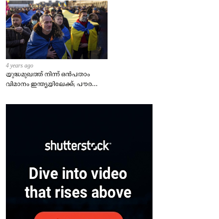
4 years ago
യുദ്ധമുഖത്ത് നിന്ന് ഒൻപതാം
വിമാനം ഇന്ത്യയിലേക്ക്; പൗരന്മാർ
സുരക്ഷിതരാകുംവരെ വിശ്രമമില്ല
– കേന്ദ്രം