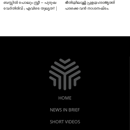
ബസ്സിൽ പോലും സ്ത്രീ – പുരുഷ
ഭീതിയിലാഴ്ത്തി പ്രളയം!രാജ്യത്ത്
വേർതിരിവ് ; എവിടെ തുല്യത? |
പരക്കെ വൻ നാശനഷ്ടം.
HOME
NEWS IN BRIEF
SHORT VIDEOS