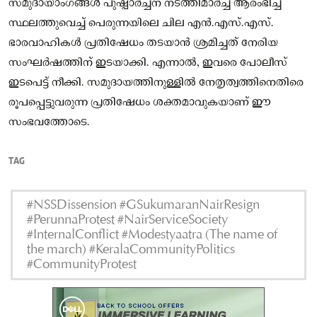
സമുദായാംഗങ്ങൾ പുഷ്പാർച്ചന നടത്തിമാർച്ച് ആരംഭിച്ച
സ്ഥലത്തുവെച്ച് പെരുന്നയിലെ ചില എൻ.എസ്.എസ്.
ഭാരവാഹികൾ പ്രതിഷേധം തടയാൻ ശ്രമിച്ചത് നേരിയ
സംഘർഷത്തിന് ഇടയാക്കി. എന്നാൽ, ഇവരെ പോലീസ്
ഇടപെട്ട് നീക്കി. സമുദായത്തിനുള്ളിൽ നേതൃത്വത്തിനെതിരെ
രൂപപ്പെട്ടുവരുന്ന പ്രതിഷേധം ശക്തമാവുകയാണ് ഈ
സംഭവത്തോടെ.
TAG
#NSSDissension #GSukumaranNairResign
#PerunnaProtest #NairServiceSociety
#InternalConflict #Modestyaatra (The name of
the march) #KeralaCommunityPolitics
#CommunityProtest