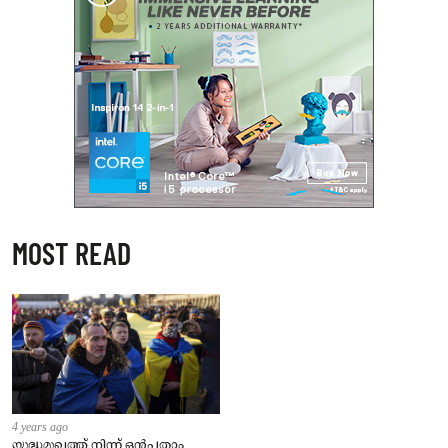
MOST READ
4 years ago
യുദ്ധമുഖത്ത് നിന്ന് ഒൻപതാം