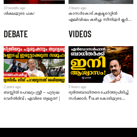
10 months ago
3 hours ago
ശിക്ഷയുടെ പക!
കാസർകോട് കളക്ടറേറ്റിൽ
എലിവിഷം കഴിച്ച; സീനിയർ ക്ലർക്ക്
മരിച്ചു
DEBATE
VIDEOS
2 years ago
5 hours ago
ബസ്സിൽ പോലും സ്ത്രീ – പുരുഷ
ദുരിതബാധിതരെ ചേർത്തുപിടിച്ച്
വേർതിരിവ് ; എവിടെ തുല്യത? |
സർക്കാർ; ₹14.40 കോടിയുടെ
‘സ്നേഹസാന്ത്വനം’