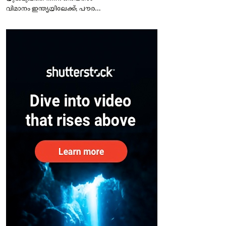
വിമാനം ഇന്ത്യയിലേക്ക്; പൗരന്മാർ
സുരക്ഷിതരാകുംവരെ വിശ്രമമില്ല
– കേന്ദ്രം