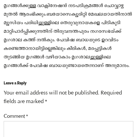
മൃഗങ്ങൾക്കുള്ള വാക്സിനേഷൻ നടപടിക്രമങ്ങൾ ചൊവ്വാഴ്ച
മുതൽ ആരംഭിക്കും.ബയോസെക്യൂരിറ്റി മേഖലയായതിനാൽ
മ്യൂസിയം പരിധിയ്ക്കുള്ളിലെ തെരുവുനായകളെ പിടികൂടി
മാറ്റിപാർപ്പിക്കുന്നതിന് തിരുവനന്തപുരം നഗരസഭയ്‌ക്ക്
മൃഗശാല കത്ത് നൽകും. പേവിഷ ബാധയുടെ ഉറവിടം
കണ്ടെത്താനായിട്ടില്ലെങ്കിലും കീരികൾ, മരപ്പട്ടികൾ
തുടങ്ങിയ മൃഗങ്ങൾ വഴിയാകാം മൃഗശാലയ്ക്കുള്ളിലെ
മൃഗങ്ങൾക്ക് പേവിഷ ബാധയുണ്ടായതെന്നാണ് അനുമാനം.
Leave a Reply
Your email address will not be published.
Required
fields are marked
*
Comment
*