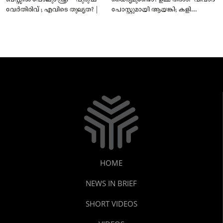
വേർതിരിവ് ; എവിടെ തുല്യത? |
പോസ്റ്റുമായി ആയങ്കി; കളി
കടുപ്പിച്ച് പോലീസ്!
HOME
NEWS IN BRIEF
SHORT VIDEOS