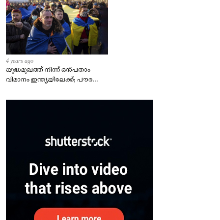
4 years ago
യുദ്ധമുഖത്ത് നിന്ന് ഒൻപതാം
വിമാനം ഇന്ത്യയിലേക്ക്; പൗരന്മാർ
സുരക്ഷിതരാകുംവരെ വിശ്രമമില്ല
– കേന്ദ്രം