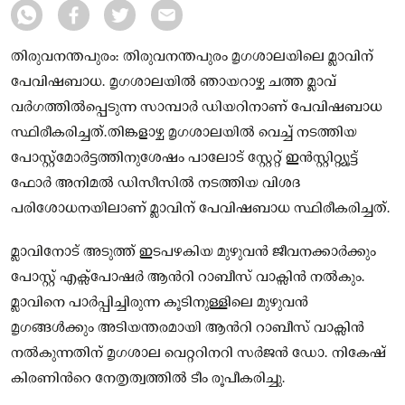
തിരുവനന്തപുരം: തിരുവനന്തപുരം മൃഗശാലയിലെ മ്ലാവിന്
പേവിഷബാധ. മൃഗശാലയിൽ ഞായറാഴ്ച ചത്ത മ്ലാവ്
വർഗത്തില്‍പ്പെടുന്ന സാമ്പാർ ഡിയറിനാണ് പേവിഷബാധ
സ്ഥിരീകരിച്ചത്.തിങ്കളാഴ്ച മൃഗശാലയിൽ വെച്ച് നടത്തിയ
പോസ്റ്റ്‍മോർട്ടത്തിനുശേഷം പാലോട് സ്റ്റേറ്റ് ഇൻസ്റ്റിറ്റ്യൂട്ട്
ഫോർ അനിമൽ ഡിസീസിൽ നടത്തിയ വിശദ
പരിശോധനയിലാണ് മ്ലാവിന് പേവിഷബാധ സ്ഥിരീകരിച്ചത്.
മ്ലാവിനോട് അടുത്ത് ഇടപഴകിയ മുഴുവൻ ജീവനക്കാർക്കും
പോസ്റ്റ് എക്സ്പോഷർ ആന്‍റി റാബീസ് വാക്സിൻ നൽകും.
മ്ലാവിനെ പാർപ്പിച്ചിരുന്ന കൂടിനുള്ളിലെ മുഴുവൻ
മൃഗങ്ങൾക്കും അടിയന്തരമായി ആന്‍റി റാബീസ് വാക്സിൻ
നൽകുന്നതിന് മൃഗശാല വെറ്ററിനറി സർജൻ ഡോ. നികേഷ്
കിരണിന്‍റെ നേതൃത്വത്തിൽ ടീം രൂപീകരിച്ചു.