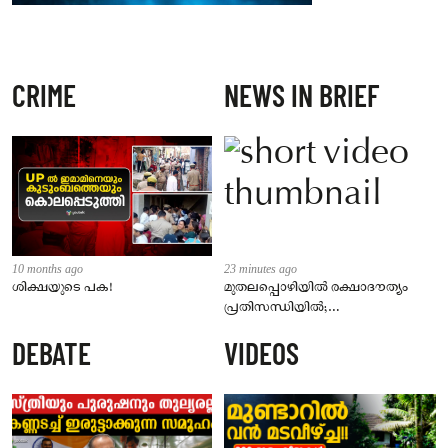
CRIME
NEWS IN BRIEF
10 months ago
23 minutes ago
ശിക്ഷയുടെ പക!
മുതലപ്പൊഴിയിൽ രക്ഷാദൗത്യം
പ്രതിസന്ധിയിൽ;
നാവികസേനയുടെ കപ്പൽ
DEBATE
VIDEOS
കൊല്ലത്തേക്ക് മടങ്ങി; തിരച്ചിൽ
രാമേശ്വരത്തേക്ക്