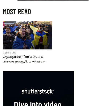
MOST READ
4 years ago
യുദ്ധമുഖത്ത് നിന്ന് ഒൻപതാം
വിമാനം ഇന്ത്യയിലേക്ക്; പൗരന്മാർ
സുരക്ഷിതരാകുംവരെ വിശ്രമമില്ല
– കേന്ദ്രം