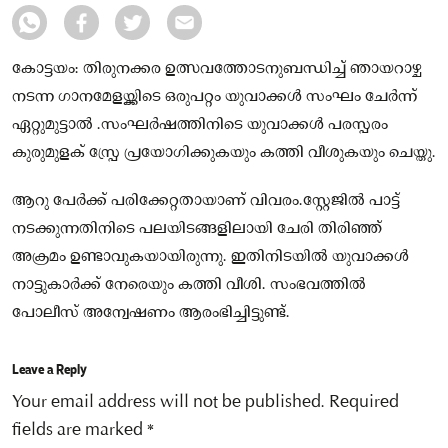
കോട്ടയം: തിരുനക്കര ഉത്സവത്തോടനുബന്ധിച്ച് ഞായറാഴ്ച
നടന്ന ഗാനമേളയ്ക്കിടെ ഒരുപറ്റം യുവാക്കൾ സംഘം ചേർന്ന്
ഏറ്റുമുട്ടാൽ .സംഘർഷത്തിനിടെ യുവാക്കൾ പരസ്പരം
കുരുമുളക് സ്പ്രേ പ്രയോഗിക്കുകയും കത്തി വീശുകയും ചെയ്തു.
ആറു പേർക്ക് പരിക്കേറ്റതായാണ് വിവരം.സ്റ്റേജിൽ പാട്ട്
നടക്കുന്നതിനിടെ പലയിടങ്ങളിലായി ചേരി തിരിഞ്ഞ്
അക്രമം ഉണ്ടാവുകയായിരുന്നു. ഇതിനിടയിൽ യുവാക്കൾ
നാട്ടുകാർക്ക് നേരെയും കത്തി വീശി. സംഭവത്തിൽ
പോലീസ് അന്വേഷണം ആരംഭിച്ചിട്ടുണ്ട്.
Leave a Reply
Your email address will not be published.
Required
fields are marked
*