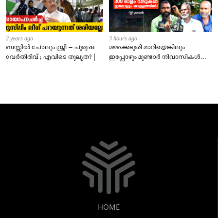
2 years ago
3 hours ago
ബസ്സിൽ പോലും സ്ത്രീ – പുരുഷ
മഴക്കെടുതി മാറിയെങ്കിലും
വേർതിരിവ് ; എവിടെ തുല്യത? |
ഇപ്പോഴും മുണ്ടാർ നിവാസികൾ
വെള്ളത്തിൽ!വിചാരിക്കുന്നതിലും
ഭീകരം!!!!
HOME