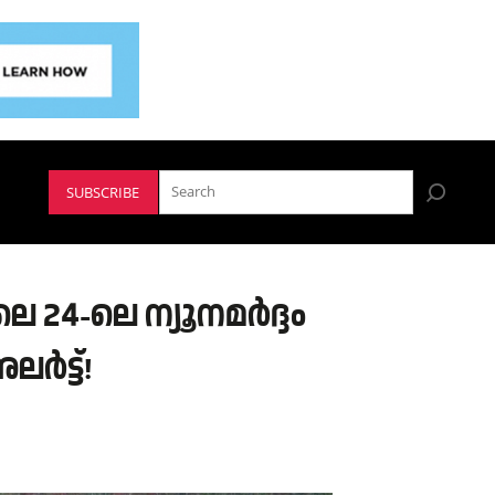
SUBSCRIBE
 24-ലെ ന്യൂനമർദ്ദം
ർട്ട്!