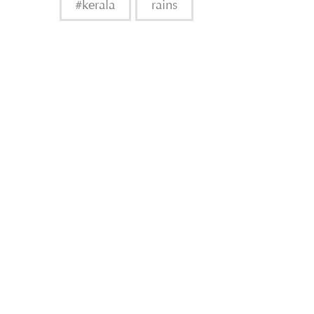
#kerala
rains