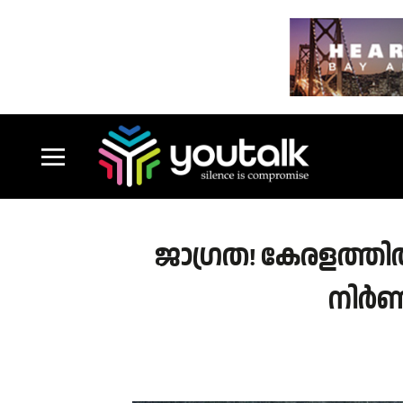
ജാഗ്രത! കേരളത്തിൽ
നിർണാ