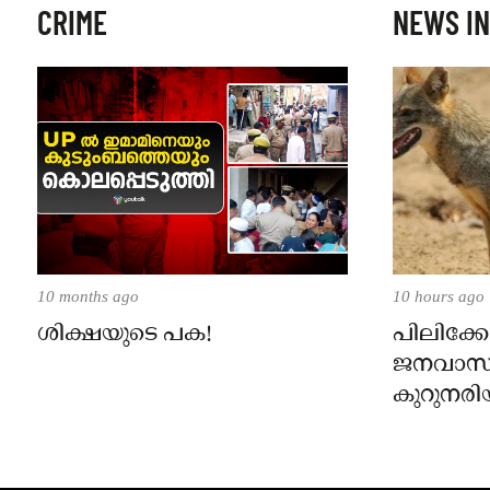
CRIME
NEWS IN
10 months ago
10 hours ago
ശിക്ഷയുടെ പക!
പിലിക്കോ
ജനവാസ
കുറുനരി
രണ്ട് പേർ
ജാഗ്രതാ
പഞ്ചായത