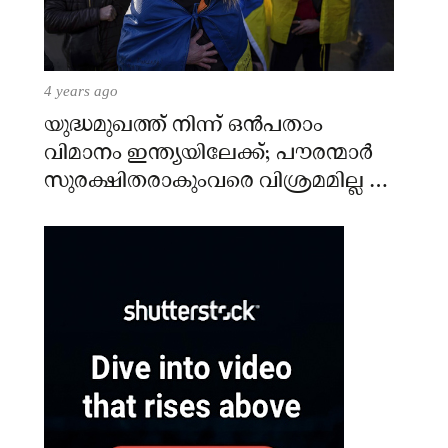
4 years ago
യുദ്ധമുഖത്ത് നിന്ന് ഒൻപതാം
വിമാനം ഇന്ത്യയിലേക്ക്; പൗരന്മാർ
സുരക്ഷിതരാകുംവരെ വിശ്രമമില്ല –
കേന്ദ്രം