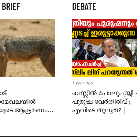
 BRIEF
DEBATE
1 year ago
ട്
ബസ്സിൽ പോലും സ്ത്രീ 
മേഖലയിൽ
പുരുഷ വേർതിരിവ് ;
യുടെ ആക്രമണം;
എവിടെ തുല്യത? |
ക്ക് കടിയേറ്റു,
 നിർദേശം നൽകി
്ത്