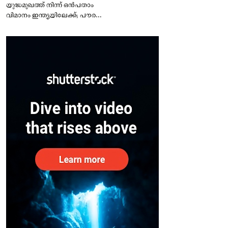
യുദ്ധമുഖത്ത് നിന്ന് ഒൻപതാം
വിമാനം ഇന്ത്യയിലേക്ക്; പൗരന്മാർ
സുരക്ഷിതരാകുംവരെ വിശ്രമമില്ല
– കേന്ദ്രം