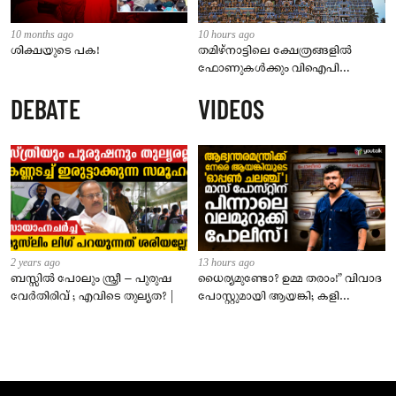
10 months ago
10 hours ago
ശിക്ഷയുടെ പക!
തമിഴ്‌നാട്ടിലെ ക്ഷേത്രങ്ങളിൽ
ഫോണുകൾക്കും വിഐപി
ദർശനത്തിനും നിയന്ത്രണം;
DEBATE
VIDEOS
സെപ്റ്റംബർ 1 മുതൽ നിലവിൽ
വരും
2 years ago
13 hours ago
ബസ്സിൽ പോലും സ്ത്രീ – പുരുഷ
ധൈര്യമുണ്ടോ? ഉമ്മ തരാം!” വിവാദ
വേർതിരിവ് ; എവിടെ തുല്യത? |
പോസ്റ്റുമായി ആയങ്കി; കളി
കടുപ്പിച്ച് പോലീസ്!