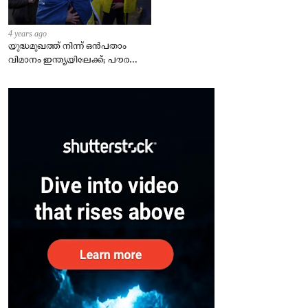
4 years ago
യുദ്ധമുഖത്ത് നിന്ന് ഒൻപതാം
വിമാനം ഇന്ത്യയിലേക്ക്; പൗരന്മാർ
സുരക്ഷിതരാകുംവരെ വിശ്രമമില്ല
– കേന്ദ്രം