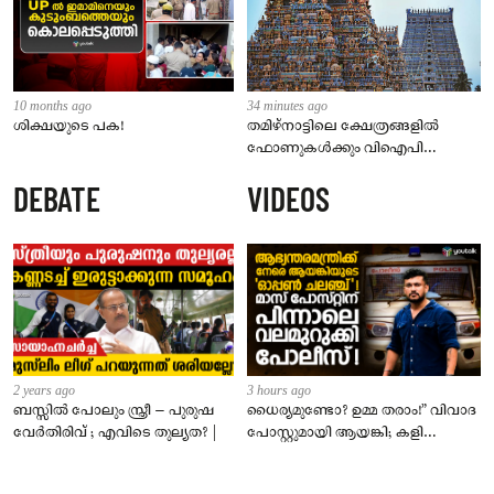
10 months ago
34 minutes ago
ശിക്ഷയുടെ പക!
തമിഴ്‌നാട്ടിലെ ക്ഷേത്രങ്ങളിൽ
ഫോണുകൾക്കും വിഐപി
ദർശനത്തിനും നിയന്ത്രണം;
DEBATE
VIDEOS
സെപ്റ്റംബർ 1 മുതൽ നിലവിൽ
വരും
2 years ago
3 hours ago
ബസ്സിൽ പോലും സ്ത്രീ – പുരുഷ
ധൈര്യമുണ്ടോ? ഉമ്മ തരാം!” വിവാദ
വേർതിരിവ് ; എവിടെ തുല്യത? |
പോസ്റ്റുമായി ആയങ്കി; കളി
കടുപ്പിച്ച് പോലീസ്!