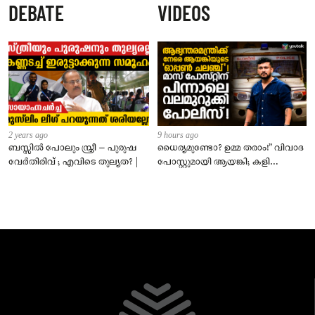
DEBATE
VIDEOS
സെപ്റ്റംബർ 1 മുതൽ നിലവിൽ
വരും
2 years ago
9 hours ago
ബസ്സിൽ പോലും സ്ത്രീ – പുരുഷ
ധൈര്യമുണ്ടോ? ഉമ്മ തരാം!” വിവാദ
വേർതിരിവ് ; എവിടെ തുല്യത? |
പോസ്റ്റുമായി ആയങ്കി; കളി
കടുപ്പിച്ച് പോലീസ്!