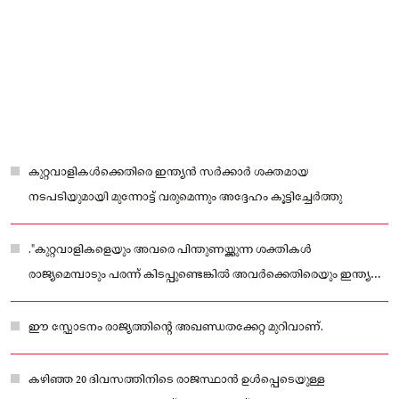
കുറ്റവാളികൾക്കെതിരെ ഇന്ത്യൻ സർക്കാർ ശക്തമായ
നടപടിയുമായി മുന്നോട്ട് വരുമെന്നും അദ്ദേഹം കൂട്ടിച്ചേർത്തു
."കുറ്റവാളികളെയും അവരെ പിന്തുണയ്ക്കുന്ന ശക്തികൾ
രാജ്യമെമ്പാടും പരന്ന് കിടപ്പുണ്ടെങ്കിൽ അവർക്കെതിരെയും ഇന്ത്യൻ
സർക്കാർ ശക്തമായ നടപടിയെടുക്കുമെന്നും സുരേഷ് ഗോപി
വ്യക്തമാക്കി.
ഈ സ്ഫോടനം രാജ്യത്തിൻ്റെ അഖണ്ഡതക്കേറ്റ മുറിവാണ്.
കഴിഞ്ഞ 20 ദിവസത്തിനിടെ രാജസ്ഥാൻ ഉൾപ്പെടെയുള്ള