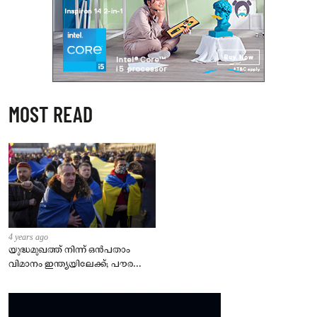
MOST READ
4 years ago
യുദ്ധമുഖത്ത് നിന്ന് ഒൻപതാം
വിമാനം ഇന്ത്യയിലേക്ക്; പൗരന്മാർ
സുരക്ഷിതരാകുംവരെ വിശ്രമമില്ല
– കേന്ദ്രം