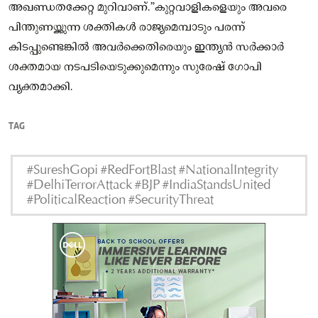
അഖണ്ഡതക്കേറ്റ മുറിവാണ്.”കുറ്റവാളികളെയും അവരെ
പിന്തുണയ്ക്കുന്ന ശക്തികൾ രാജ്യമെമ്പാടും പരന്ന്
കിടപ്പുണ്ടെങ്കിൽ അവർക്കെതിരെയും ഇന്ത്യൻ സർക്കാർ
ശക്തമായ നടപടിയെടുക്കുമെന്നും സുരേഷ് ഗോപി
വ്യക്തമാക്കി.
TAG
#SureshGopi #RedFortBlast #NationalIntegrity
#DelhiTerrorAttack #BJP #IndiaStandsUnited
#PoliticalReaction #SecurityThreat