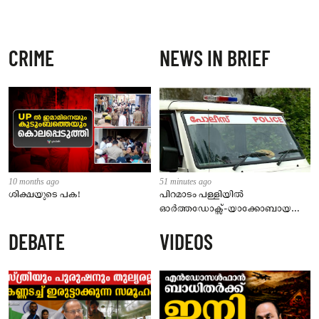
CRIME
NEWS IN BRIEF
10 months ago
51 minutes ago
ശിക്ഷയുടെ പക!
പിറമാടം പള്ളിയിൽ
ഓർത്തഡോക്സ്-യാക്കോബായ
സംഘർഷം; പള്ളി പൂട്ടി സീൽ ചെയ്ത്
DEBATE
VIDEOS
പൊലീസ്