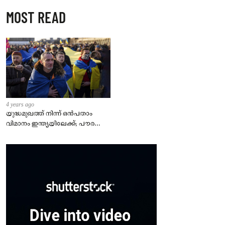
MOST READ
4 years ago
യുദ്ധമുഖത്ത് നിന്ന് ഒൻപതാം
വിമാനം ഇന്ത്യയിലേക്ക്; പൗരന്മാർ
സുരക്ഷിതരാകുംവരെ വിശ്രമമില്ല
– കേന്ദ്രം