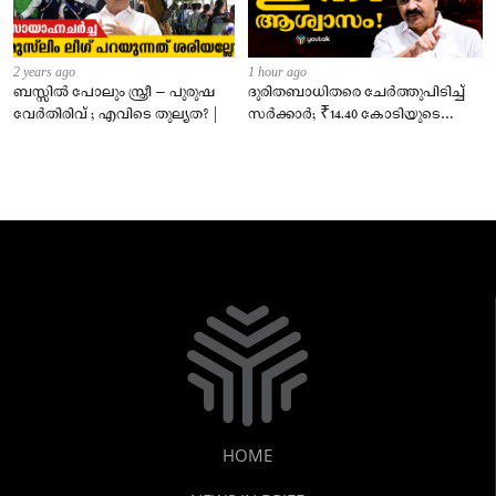
2 years ago
1 hour ago
ബസ്സിൽ പോലും സ്ത്രീ – പുരുഷ
ദുരിതബാധിതരെ ചേർത്തുപിടിച്ച്
വേർതിരിവ് ; എവിടെ തുല്യത? |
സർക്കാർ; ₹14.40 കോടിയുടെ
‘സ്നേഹസാന്ത്വനം’
HOME