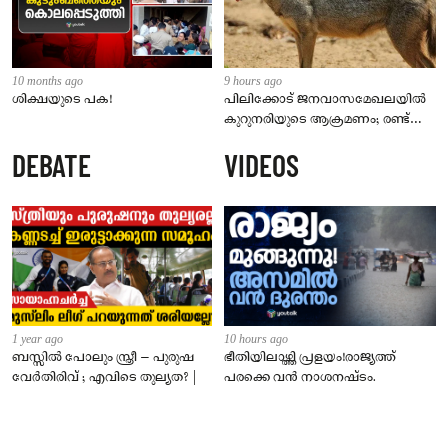
10 months ago
9 hours ago
ശിക്ഷയുടെ പക!
പിലിക്കോട് ജനവാസമേഖലയിൽ
കുറുനരിയുടെ ആക്രമണം; രണ്ട്
പേർക്ക് കടിയേറ്റു, ജാഗ്രതാ
DEBATE
VIDEOS
നിർദേശം നൽകി പഞ്ചായത്ത്
1 year ago
10 hours ago
ബസ്സിൽ പോലും സ്ത്രീ – പുരുഷ
ഭീതിയിലാഴ്ത്തി പ്രളയം!രാജ്യത്ത്
വേർതിരിവ് ; എവിടെ തുല്യത? |
പരക്കെ വൻ നാശനഷ്ടം.