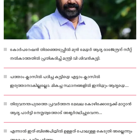
കോർപറേഷൻ തിരഞ്ഞെടുപ്പിൽ മുൻ മേയർ ആര്യ രാജേന്ദ്രന് സീറ്റ്
നൽകാത്തതിൽ പ്രതികരിച്ച് മന്ത്രി വി ശിവൻകുട്ടി.
പത്താം ക്ലാസിൽ പഠിച്ച കുട്ടിയെ എട്ടാം ക്ലാസിൽ
ഇരുത്താനാകില്ലല്ലോ. മികച്ച സ്ഥാനങ്ങളിൽ ഇനിയും ആര്യയെ
കാണാൻ കഴിയുമെന്ന് മന്ത്രി പറഞ്ഞു.
തിരുവനന്തപുരത്തെ പ്രവർത്തന മേഖല കോഴിക്കോട്ടേക്ക് മാറ്റാൻ
ആര്യ പാർട്ടി നേതൃത്വത്തോട് അഭ്യർത്ഥിച്ചുവെന്ന
വാര്‍ത്തകള്‍ക്കിടെയാണ് മന്ത്രിയുടെ പ്രതികരണം.
എന്നാൽ ഇത് ബിജെപിയിൽ ഉള്ളത് പോലുള്ള കെടുതി അല്ലെന്നും