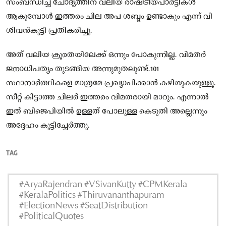
സംബന്ധിച്ച ചോദ്യത്തിന് വലിയ രാഷ്ട്രീയപാർട്ടികൾ
ആകുമ്പോൾ ഇത്തരം ചില അപ ശബ്ദം ഉണ്ടാകും എന്ന് വി
ശിവന്‍കുട്ടി പ്രതികരിച്ചു.
അത് വലിയ ക്രൂരതയിലേക്ക് ഒന്നും പോകുന്നില്ല. വിമതർ
ജനാധിപത്യം തുടങ്ങിയ അന്നുമുതലുണ്ട്.101
സ്ഥാനാർത്ഥികളെ മാത്രമേ പ്രഖ്യാപിക്കാൻ കഴിയുകയുള്ളൂ.
സീറ്റ് കിട്ടാത്ത ചിലർ ഇത്തരം വിമതരായി മാറും. എന്നാൽ
ഇത് ബിജെപിയിൽ ഉള്ളത് പോലുള്ള കെടുതി അല്ലെന്നും
അദ്ദേഹം കൂട്ടിച്ചേർത്തു.
TAG
#AryaRajendran #VSivanKutty #CPMKerala
#KeralaPolitics #Thiruvananthapuram
#ElectionNews #SeatDistribution
#PoliticalQuotes