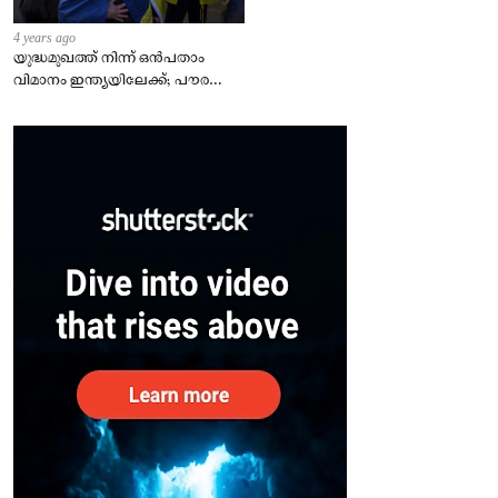
4 years ago
യുദ്ധമുഖത്ത് നിന്ന് ഒൻപതാം
വിമാനം ഇന്ത്യയിലേക്ക്; പൗരന്മാർ
സുരക്ഷിതരാകുംവരെ വിശ്രമമില്ല
– കേന്ദ്രം