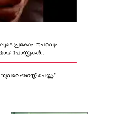
ിലൂടെ പ്രകോപനപരവും
ായ പോസ്റ്റുകൾ
അസമിൽ 15 പേരെ അറസ്റ്റ് ചെയ്തു
വരെ അറസ്റ്റ് ചെയ്തു."