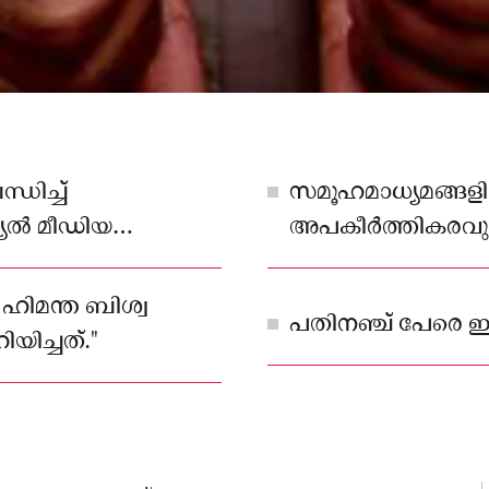
ധിച്ച്
സമൂഹമാധ്യമങ്ങള
യൽ മീഡിയ
അപകീർത്തികരവുമ
ിൽ അസമിലുടനീളം
പ്രചരിപ്പിച്ചതിന് 
്റ് ചെയ്തു."
 ഹിമന്ത ബിശ്വ
പതിനഞ്ച് പേരെ ഇതു
യിച്ചത്."