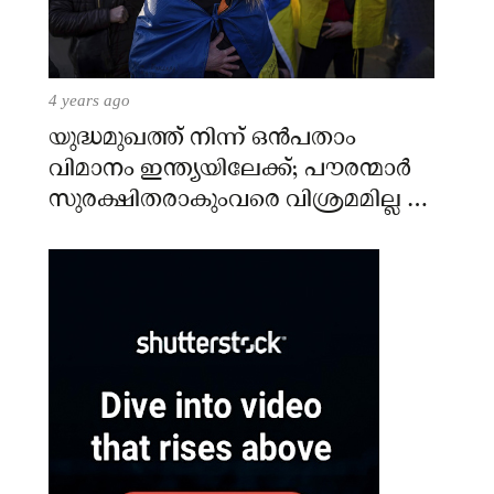
4 years ago
യുദ്ധമുഖത്ത് നിന്ന് ഒൻപതാം
വിമാനം ഇന്ത്യയിലേക്ക്; പൗരന്മാർ
സുരക്ഷിതരാകുംവരെ വിശ്രമമില്ല –
കേന്ദ്രം