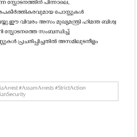
ന്ന സ്ഫോടനത്തിന് പിന്നാലെ,
പകീർത്തികരവുമായ പോസ്റ്റുകൾ
ചെയ്തു.ഈ വിവരം അസം മുഖ്യമന്ത്രി ഹിമന്ത ബിശ്വ
ി സ്ഫോടനത്തെ സംബന്ധിച്ച്
ുകൾ പ്രചരിപ്പിച്ചതിൽ അസമിലുടനീളം
aArrest #AssamArrests #StrictAction
anSecurity