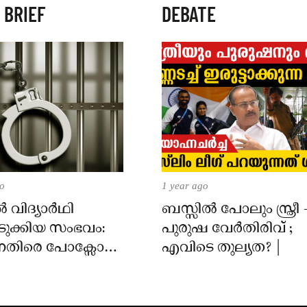
 BRIEF
DEBATE
go
1 year ago
 വിദ്യാർഥി
ബസ്സിൽ പോലും സ്ത്രീ 
ുക്കിയ സംഭവം:
പുരുഷ വേർതിരിവ് ;
െതിരെ പോക്സോ
എവിടെ തുല്യത? |
്രതി റിമാൻഡിൽ