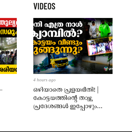
VIDEOS
4 hours ago
–
ഒഴിയാതെ പ്രളയഭീതി! |
കോട്ടയത്തിന്റെ താഴ്ന്ന
പ്രദേശങ്ങൾ ഇപ്പോഴും
വെള്ളത്തിനടിയിൽ!