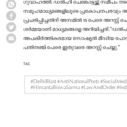
ഗുവാഹത്തി: ഡൽഹി ചെങ്കോട്ടയ്ക്ക് സമീപം നട
സമൂഹമാധ്യമങ്ങളിലൂടെ പ്രകോപനപരവും അ
പ്രചരിപ്പിച്ചതിന് അസമിൽ 15 പേരെ അറസ്റ്റ് 
ശർമ്മയാണ് മാധ്യമങ്ങളെ അറിയിച്ചത്.”ഡൽഹ
അപകീർത്തികരമായ സോഷ്യൽ മീഡിയ പോസ്റ്റ
പതിനഞ്ച് പേരെ ഇതുവരെ അറസ്റ്റ് ചെയ്തു.”
TAG
#DelhiBlast #AntiNationalPosts #SocialMedi
#HimantaBiswaSarma #LawAndOrder #Indi