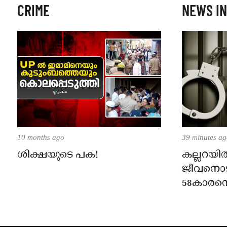
CRIME
NEWS IN
10 months ago
39 minutes a
ശിക്ഷയുടെ പക!
കല്ലറയിൽ
ജീവനൊട
58കാരന
കേസ്; പ